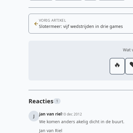
VORIG ARTIKEL
Slotermeer: vijf wedstrijden in drie games
Wat v
🔥
❤
Reacties
1
jan van riel
10 dec 2012
J
We komen anders akelig dicht in de buurt.
Jan van Riel