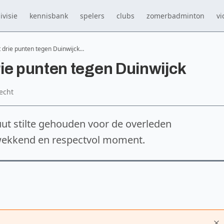
ivisie
kennisbank
spelers
clubs
zomerbadminton
vi
 drie punten tegen Duinwijck…
ie punten tegen Duinwijck
echt
ut stilte gehouden voor de overleden
ukwekkend en respectvol moment.