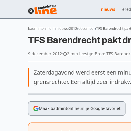
nieuws
ered
badmintonline.nl
nieuws
2012
december
TFS Barendrecht pakt
TFS Barendrecht pakt dr
9 december 2012
·
2 min leestijd
·
Bron: TFS Barendr
Zaterdagavond werd eerst een minu
grensrechter. Een altijd zeer indr
Maak badmintonline.nl je Google-favoriet