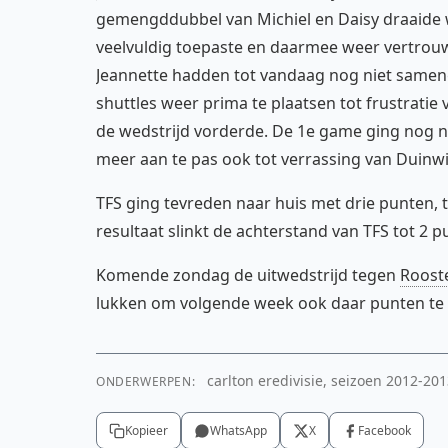
gemengddubbel van Michiel en Daisy draaide 
veelvuldig toepaste en daarmee weer vertrou
Jeannette hadden tot vandaag nog niet samenge
shuttles weer prima te plaatsen tot frustrati
de wedstrijd vorderde. De 1e game ging nog ne
meer aan te pas ook tot verrassing van Duinwij
TFS ging tevreden naar huis met drie punten, t
resultaat slinkt de achterstand van TFS tot 2 
Komende zondag de uitwedstrijd tegen
Roost
lukken om volgende week ook daar punten te
carlton eredivisie, seizoen 2012-2013
ONDERWERPEN:
Kopieer
WhatsApp
X
Facebook