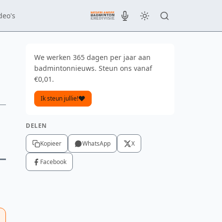
deo's
We werken 365 dagen per jaar aan
badmintonnieuws. Steun ons vanaf
€0,01.
Ik steun jullie!
DELEN
Kopieer
WhatsApp
X
Facebook