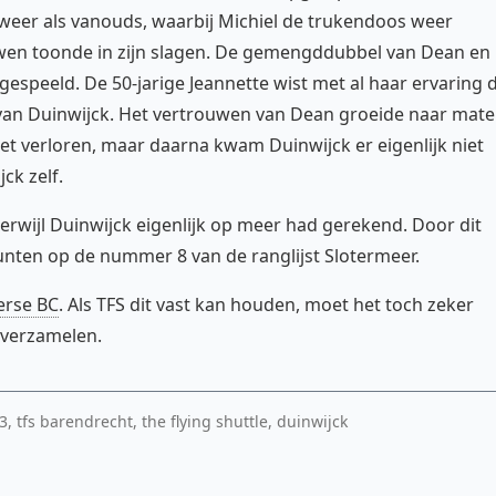
weer als vanouds, waarbij Michiel de trukendoos weer
wen toonde in zijn slagen. De gemengddubbel van Dean en
speeld. De 50-jarige Jeannette wist met al haar ervaring 
e van Duinwijck. Het vertrouwen van Dean groeide naar mate
t verloren, maar daarna kwam Duinwijck er eigenlijk niet
ck zelf.
erwijl Duinwijck eigenlijk op meer had gerekend. Door dit
punten op de nummer 8 van de ranglijst Slotermeer.
erse BC
. Als TFS dit vast kan houden, moet het toch zeker
 verzamelen.
, tfs barendrecht, the flying shuttle, duinwijck