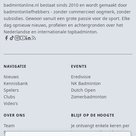
badmintonline.nl bestaat sinds 2010 en wordt gemaakt door
badmintonliefhebbers - zonder commercieel oogmerk, zonder
subsidies. Gewoon vanuit een grote passie voor de sport. Elke
dag opnieuw nieuws, profielen en achtergronden over het
Nederlandse en internationale topbadminton.
NAVIGATIE
EVENTS
Nieuws
Eredivisie
Kennisbank
NK Badminton
Spelers
Dutch Open
Clubs
Zomerbadminton
Video's
OVER ONS
BLIJF OP DE HOOGTE
Team
Je ontvangt enkele keren per
Supporters
jaar een e-mail met het