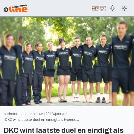
badmintonline.nl
nieuws
2013
januari
DKC wint laatste duel en eindigt als tweede…
DKC wint laatste duel en eindigt als