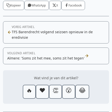
Kopieer
WhatsApp
X
Facebook
VORIG ARTIKEL
TFS Barendrecht volgend seizoen opnieuw in de
eredivisie
VOLGEND ARTIKEL
Almere: 'Soms zit het mee, soms zit het tegen'
Wat vind je van dit artikel?
🔥
❤️
👏
😮
😂