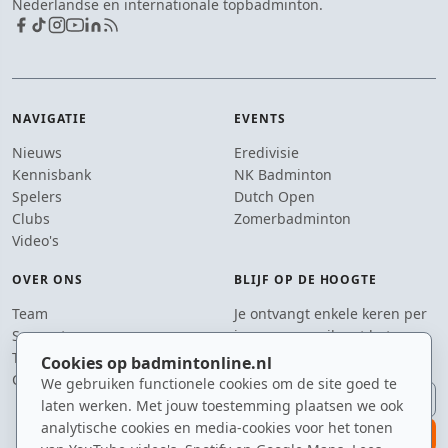
Nederlandse en internationale topbadminton.
NAVIGATIE
EVENTS
Nieuws
Eredivisie
Kennisbank
NK Badminton
Spelers
Dutch Open
Clubs
Zomerbadminton
Video's
OVER ONS
BLIJF OP DE HOOGTE
Team
Je ontvangt enkele keren per
Supporters
jaar een e-mail met het
Tip de redactie
laatste badmintonnieuws.
Cookies op badmintonline.nl
Contact
We gebruiken functionele cookies om de site goed te
E-mailadres
laten werken. Met jouw toestemming plaatsen we ook
analytische cookies en media-cookies voor het tonen
aanmelden