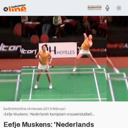
badmintonline.nl
nieuws
2013
februari
Eefje Muskens: 'Nederlands Kampioen vrouwendubbel!…
Eefje Muskens: 'Nederlands