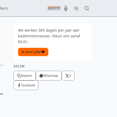
deo's
We werken 365 dagen per jaar aan
badmintonnieuws. Steun ons vanaf
€0,01.
Ik steun jullie!
DELEN
Kopieer
WhatsApp
X
Facebook