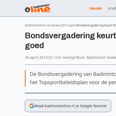
nieuws
ered
badmintonline.nl
nieuws
2013
april
Bondsvergadering keurt fi
Bondsvergadering keurt 
goed
20 april 2013
·
1 min leestijd
·
Bron: Badminton Nede
De Bondsvergadering van Badminton
het Topsportbeleidsplan voor de p
Maak badmintonline.nl je Google-favoriet