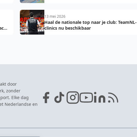
2027: voorkom fouten bij teamopgave
13 mei 2026
Haal de nationale top naar je club: TeamNL-
acht
clinics nu beschikbaar
akt door
rk, zonder
port. Elke dag
het Nederlandse en