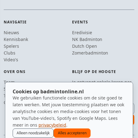
NAVIGATIE
EVENTS
Nieuws
Eredivisie
Kennisbank
NK Badminton
Spelers
Dutch Open
Clubs
Zomerbadminton
Video's
OVER ONS
BLIJF OP DE HOOGTE
Team
Je ontvangt enkele keren per
Supporters
jaar een e-mail met het
Cookies op badmintonline.nl
Tip de redactie
laatste badmintonnieuws.
We gebruiken functionele cookies om de site goed te
Contact
laten werken. Met jouw toestemming plaatsen we ook
E-mailadres
analytische cookies en media-cookies voor het tonen
van YouTube-video's, Spotify en Google Maps. Lees
aanmelden
meer in ons
privacybeleid
.
Alleen noodzakelijk
Alles accepteren