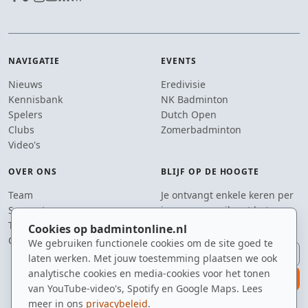
NAVIGATIE
EVENTS
Nieuws
Eredivisie
Kennisbank
NK Badminton
Spelers
Dutch Open
Clubs
Zomerbadminton
Video's
OVER ONS
BLIJF OP DE HOOGTE
Team
Je ontvangt enkele keren per
Supporters
jaar een e-mail met het
Tip de redactie
laatste badmintonnieuws.
Cookies op badmintonline.nl
Contact
We gebruiken functionele cookies om de site goed te
E-mailadres
laten werken. Met jouw toestemming plaatsen we ook
analytische cookies en media-cookies voor het tonen
aanmelden
van YouTube-video's, Spotify en Google Maps. Lees
meer in ons
privacybeleid
.