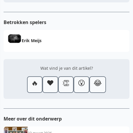
Betrokken spelers
Erik Meijs
Wat vind je van dit artikel?
🔥
❤️
👏
😮
😂
Meer over dit onderwerp