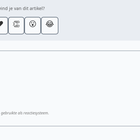
ind je van dit artikel?
️
👏
😮
😂
 gebruikte als reactiesysteem.