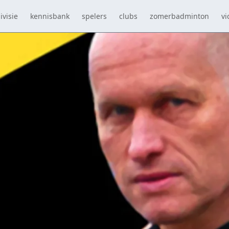
ivisie
kennisbank
spelers
clubs
zomerbadminton
vi