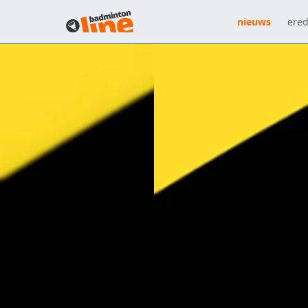
nieuws
ered