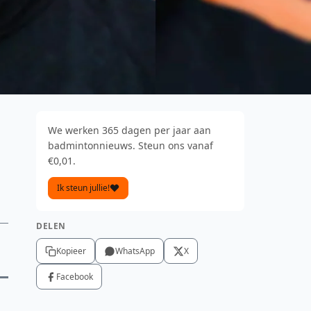
We werken 365 dagen per jaar aan
badmintonnieuws. Steun ons vanaf
€0,01.
Ik steun jullie!
DELEN
Kopieer
WhatsApp
X
Facebook