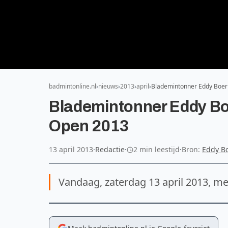
badmintonline.nl
nieuws
2013
april
Blademintonner Eddy Boer
Blademintonner Eddy Bo
Open 2013
13 april 2013
·
Redactie
·
2 min leestijd
·
Bron:
Eddy B
Vandaag, zaterdag 13 april 2013, m