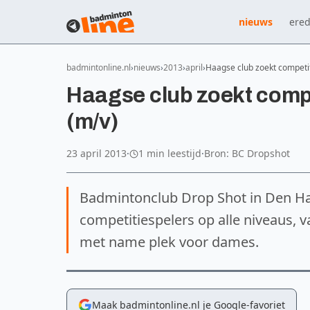
nieuws
ered
badmintonline.nl
nieuws
2013
april
Haagse club zoekt competit
Haagse club zoekt compe
(m/v)
23 april 2013
·
1 min leestijd
·
Bron: BC Dropshot
Badmintonclub Drop Shot in Den Haa
competitiespelers op alle niveaus, van
met name plek voor dames.
Maak badmintonline.nl je Google-favoriet