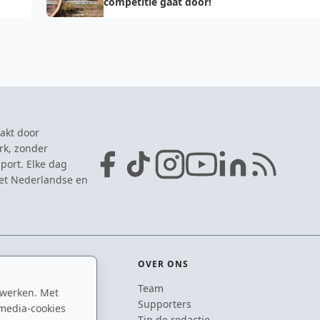
competitie gaat door!
akt door
rk, zonder
port. Elke dag
het Nederlandse en
OVER ONS
Team
 werken. Met
ton
Supporters
media-cookies
n
Tip de redactie