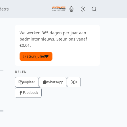
deo's
We werken 365 dagen per jaar aan
badmintonnieuws. Steun ons vanaf
€0,01.
Ik steun jullie!
DELEN
Kopieer
WhatsApp
X
Facebook