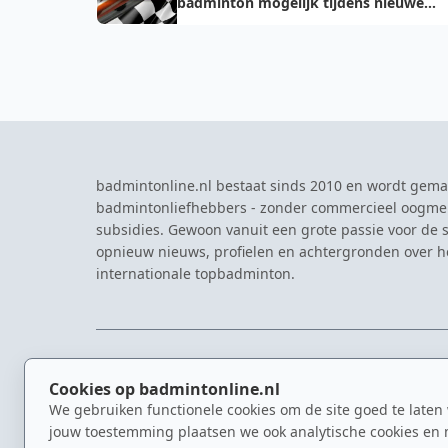
badminton mogelijk tijdens nieuwe
lockdown...
badmintonline.nl bestaat sinds 2010 en wordt gema
badmintonliefhebbers - zonder commercieel oogme
subsidies. Gewoon vanuit een grote passie voor de s
opnieuw nieuws, profielen en achtergronden over 
internationale topbadminton.
NAVIGATIE
EVENTS
Cookies op badmintonline.nl
Nieuws
Eredivisie
We gebruiken functionele cookies om de site goed te laten
Kennisbank
NK Badmin
jouw toestemming plaatsen we ook analytische cookies en 
Spelers
Dutch Ope