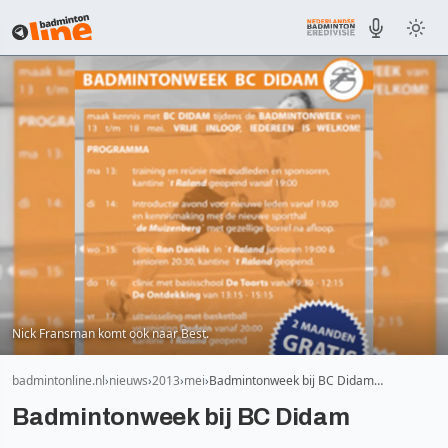
Nick Fransman komt ook naar Best.
badmintonline.nl
nieuws
2013
mei
Badmintonweek bij BC Didam…
Badmintonweek bij BC Didam