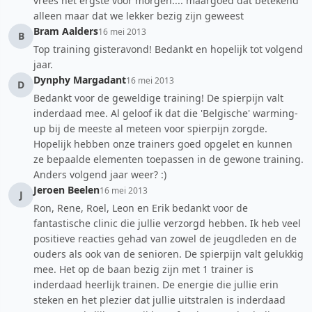
vrees het ergste voor morgen.... maargoed dat betekend
alleen maar dat we lekker bezig zijn geweest
Bram Aalders
16 mei 2013
B
Top training gisteravond! Bedankt en hopelijk tot volgend
jaar.
Dynphy Margadant
16 mei 2013
D
Bedankt voor de geweldige training! De spierpijn valt
inderdaad mee. Al geloof ik dat die 'Belgische' warming-
up bij de meeste al meteen voor spierpijn zorgde.
Hopelijk hebben onze trainers goed opgelet en kunnen
ze bepaalde elementen toepassen in de gewone training.
Anders volgend jaar weer? :)
Jeroen Beelen
16 mei 2013
J
Ron, Rene, Roel, Leon en Erik bedankt voor de
fantastische clinic die jullie verzorgd hebben. Ik heb veel
positieve reacties gehad van zowel de jeugdleden en de
ouders als ook van de senioren. De spierpijn valt gelukkig
mee. Het op de baan bezig zijn met 1 trainer is
inderdaad heerlijk trainen. De energie die jullie erin
steken en het plezier dat jullie uitstralen is inderdaad