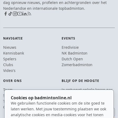
dag opnieuw nieuws, profielen en achtergronden over het
Nederlandse en internationale topbadminton.
NAVIGATIE
EVENTS
Nieuws
Eredivisie
Kennisbank
NK Badminton
Spelers
Dutch Open
Clubs
Zomerbadminton
Video's
OVER ONS
BLIJF OP DE HOOGTE
Team
Je ontvangt enkele keren per
Supporters
jaar een e-mail met het
Cookies op badmintonline.nl
Tip de redactie
laatste badmintonnieuws.
We gebruiken functionele cookies om de site goed te
Contact
laten werken. Met jouw toestemming plaatsen we ook
E-mailadres
analytische cookies en media-cookies voor het tonen