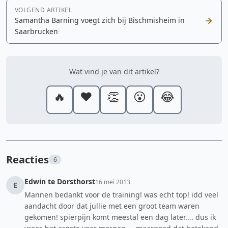
VOLGEND ARTIKEL
Samantha Barning voegt zich bij Bischmisheim in
Saarbrucken
Wat vind je van dit artikel?
🔥
❤️
👏
😮
😂
Reacties
6
Edwin te Dorsthorst
16 mei 2013
E
Mannen bedankt voor de training! was echt top! idd veel
aandacht door dat jullie met een groot team waren
gekomen! spierpijn komt meestal een dag later.... dus ik