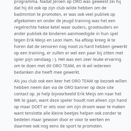
programma. Nadat Jeroen op ORO was geweest zei hij
dat hij dit ook op zijn club wilde hebben om de
badminton te promoten, er was ook veel publiek op
afgekomen en onder de jeugd training was het een
regelrechte hekse ketel waar ouders, grootouders en
ander publiek de kinderen aanmoedigde in hun spel
tegen Erik Meijs en Leon Ham. Na afloop kreeg ik te
horen dat de senioren nog nooit zo hard hebben gewerkt
op een training, er zullen er wel een paar bij zitten met
spier pijn vandaag :-). Het was een zeer leuke ervaring
om te doen met dit ORO TEAM, en ik wil iedereen
bedanken die heeft mee gewerkt.
Als jou club ook een keer het ORO TEAM op bezoek willen
hebben neem dan via de ORO banner op deze site
contact op. Je help bijvoorbeeld Erik Meijs om naar het
WK te gaan, want deze speler houdt niet alleen zijn hand
op maar DOET er iets voor om zijn droom waar te maken
want tenslotte alle kleine beetjes helpen ook zonder te
bedelen maar gewoon door er voor te werken en
daarmee ook nog eens de sport te promoten.