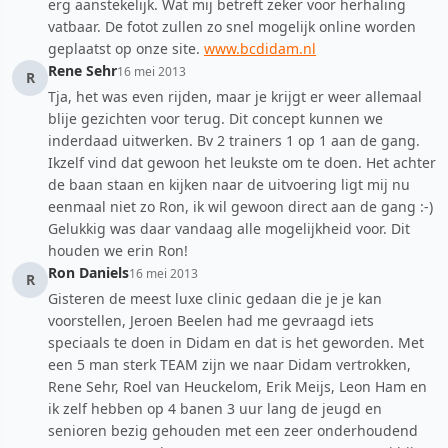
erg aanstekelijk. Wat mij betreft zeker voor herhaling
vatbaar. De fotot zullen zo snel mogelijk online worden
geplaatst op onze site.
www.bcdidam.nl
Rene Sehr
16 mei 2013
R
Tja, het was even rijden, maar je krijgt er weer allemaal
blije gezichten voor terug. Dit concept kunnen we
inderdaad uitwerken. Bv 2 trainers 1 op 1 aan de gang.
Ikzelf vind dat gewoon het leukste om te doen. Het achter
de baan staan en kijken naar de uitvoering ligt mij nu
eenmaal niet zo Ron, ik wil gewoon direct aan de gang :-)
Gelukkig was daar vandaag alle mogelijkheid voor. Dit
houden we erin Ron!
Ron Daniels
16 mei 2013
R
Gisteren de meest luxe clinic gedaan die je je kan
voorstellen, Jeroen Beelen had me gevraagd iets
speciaals te doen in Didam en dat is het geworden. Met
een 5 man sterk TEAM zijn we naar Didam vertrokken,
Rene Sehr, Roel van Heuckelom, Erik Meijs, Leon Ham en
ik zelf hebben op 4 banen 3 uur lang de jeugd en
senioren bezig gehouden met een zeer onderhoudend