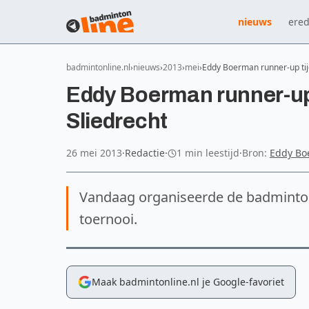
nieuws
ered
badmintonline.nl
nieuws
2013
mei
Eddy Boerman runner-up tij
Eddy Boerman runner-up 
Sliedrecht
26 mei 2013
·
Redactie
·
1 min leestijd
·
Bron:
Eddy B
Vandaag organiseerde de badminton 
toernooi.
Maak badmintonline.nl je Google-favoriet