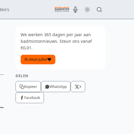
deo's
We werken 365 dagen per jaar aan
badmintonnieuws. Steun ons vanaf
€0,01.
Ik steun jullie!
DELEN
Kopieer
WhatsApp
X
Facebook