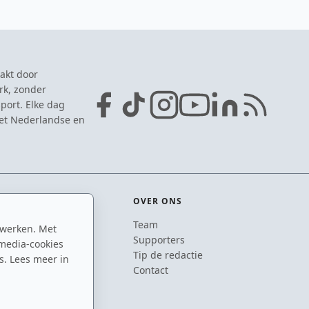
akt door
rk, zonder
port. Elke dag
het Nederlandse en
OVER ONS
Team
 werken. Met
ton
Supporters
media-cookies
n
Tip de redactie
s. Lees meer in
inton
Contact