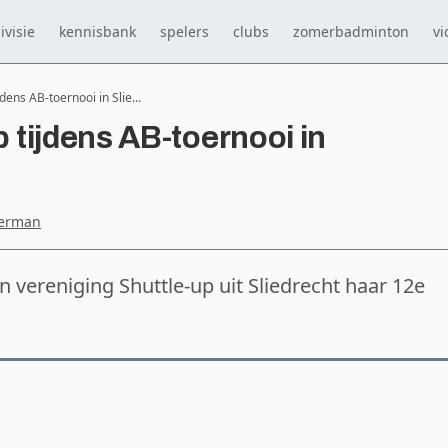
ivisie
kennisbank
spelers
clubs
zomerbadminton
vi
dens AB-toernooi in Slie…
tijdens AB-toernooi in
oerman
vereniging Shuttle-up uit Sliedrecht haar 12e