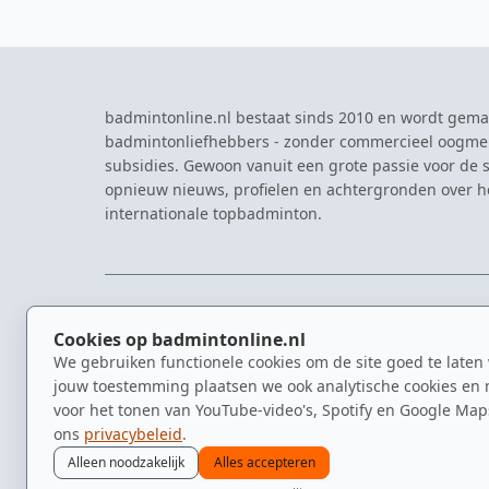
badmintonline.nl bestaat sinds 2010 en wordt gema
badmintonliefhebbers - zonder commercieel oogme
subsidies. Gewoon vanuit een grote passie voor de s
opnieuw nieuws, profielen en achtergronden over 
internationale topbadminton.
NAVIGATIE
EVENTS
Cookies op badmintonline.nl
Nieuws
Eredivisie
We gebruiken functionele cookies om de site goed te laten
Kennisbank
NK Badmin
jouw toestemming plaatsen we ook analytische cookies en 
Spelers
Dutch Ope
voor het tonen van YouTube-video's, Spotify en Google Map
Clubs
Zomerbadm
ons
privacybeleid
.
Video's
Alleen noodzakelijk
Alles accepteren