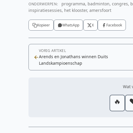
YouTube video
programma, badminton, congres, bad
ONDERWERPEN:
inspiratiesessies, het klooster, amersfoort
Om deze video te tonen is toestemming voor m
cookies nodig.
Kopieer
WhatsApp
X
Facebook
Cookie-instellingen aanpassen
VORIG ARTIKEL
Arends en Jonathans winnen Duits
Landskampioenschap
Wat v
🔥
❤