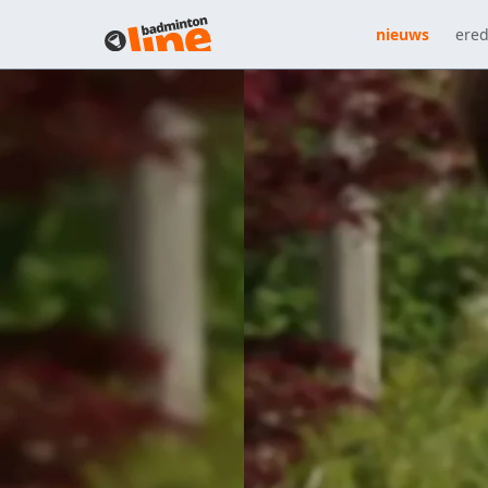
nieuws
ered