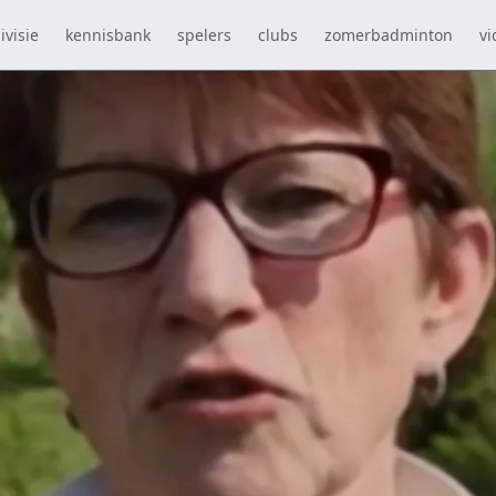
ivisie
kennisbank
spelers
clubs
zomerbadminton
vi