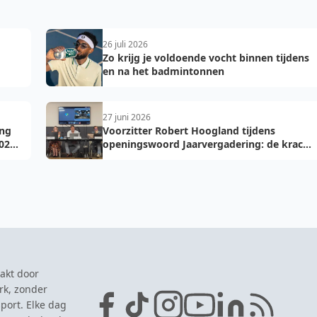
26 juli 2026
Zo krijg je voldoende vocht binnen tijdens
en na het badmintonnen
27 juni 2026
ing
Voorzitter Robert Hoogland tijdens
026-
openingswoord Jaarvergadering: de kracht
van vooruit
akt door
rk, zonder
port. Elke dag