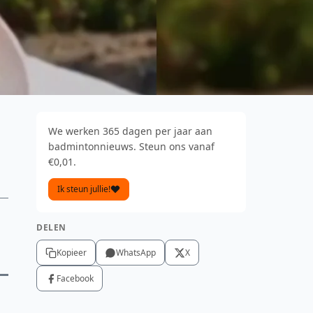
We werken 365 dagen per jaar aan
badmintonnieuws. Steun ons vanaf
€0,01.
Ik steun jullie!
DELEN
Kopieer
WhatsApp
X
Facebook