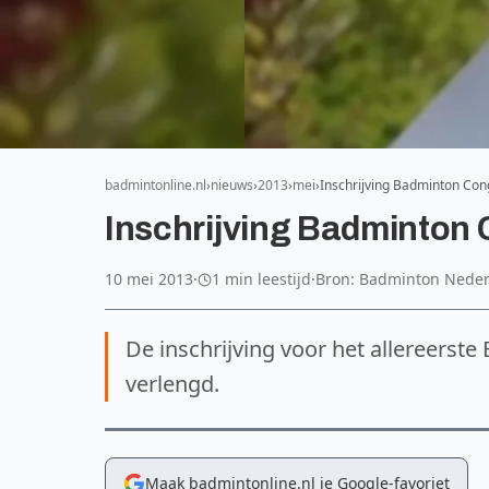
badmintonline.nl
nieuws
2013
mei
Inschrijving Badminton Co
Inschrijving Badminton
10 mei 2013
·
1 min leestijd
·
Bron: Badminton Nede
De inschrijving voor het allereerst
verlengd.
Maak badmintonline.nl je Google-favoriet