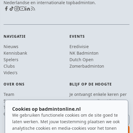
Nederlandse en internationale topbadminton.
NAVIGATIE
EVENTS
Nieuws
Eredivisie
Kennisbank
NK Badminton
Spelers
Dutch Open
Clubs
Zomerbadminton
Video's
OVER ONS
BLIJF OP DE HOOGTE
Team
Je ontvangt enkele keren per
Supporters
jaar een e-mail met het
Tip de redactie
laatste badmintonnieuws.
Cookies op badmintonline.nl
Contact
We gebruiken functionele cookies om de site goed te
E-mailadres
laten werken. Met jouw toestemming plaatsen we ook
analytische cookies en media-cookies voor het tonen
aanmelden