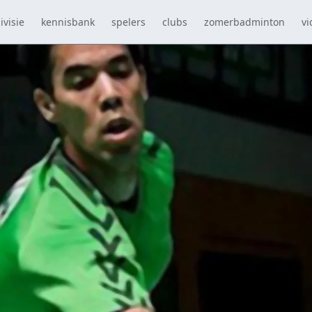
ivisie
kennisbank
spelers
clubs
zomerbadminton
vi