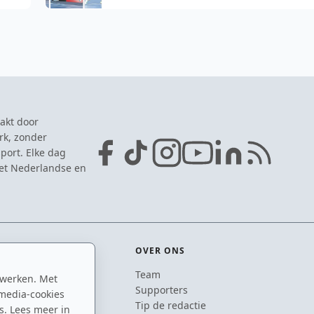
akt door
rk, zonder
port. Elke dag
het Nederlandse en
OVER ONS
Team
 werken. Met
ton
Supporters
media-cookies
n
Tip de redactie
s. Lees meer in