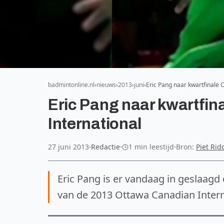
badmintonline.nl
nieuws
2013
juni
Eric Pang naar kwartfinale
Eric Pang naar kwartfi
International
27 juni 2013
·
Redactie
·
1 min leestijd
·
Bron:
Piet Rid
Eric Pang is er vandaag in geslaagd 
van de 2013 Ottawa Canadian Intern