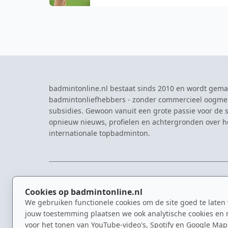
badmintonline.nl bestaat sinds 2010 en wordt gema
badmintonliefhebbers - zonder commercieel oogme
subsidies. Gewoon vanuit een grote passie voor de s
opnieuw nieuws, profielen en achtergronden over 
internationale topbadminton.
NAVIGATIE
EVENTS
Cookies op badmintonline.nl
Nieuws
Eredivisie
We gebruiken functionele cookies om de site goed te laten
Kennisbank
NK Badmin
jouw toestemming plaatsen we ook analytische cookies en 
Spelers
Dutch Ope
voor het tonen van YouTube-video's, Spotify en Google Map