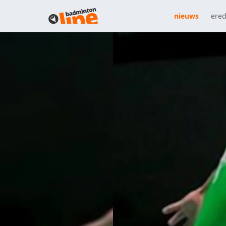
nieuws
ered