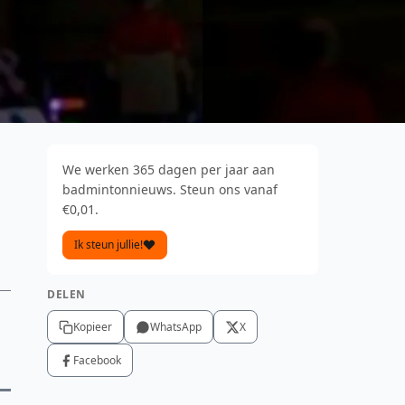
We werken 365 dagen per jaar aan
badmintonnieuws. Steun ons vanaf
€0,01.
Ik steun jullie!
DELEN
Kopieer
WhatsApp
X
Facebook