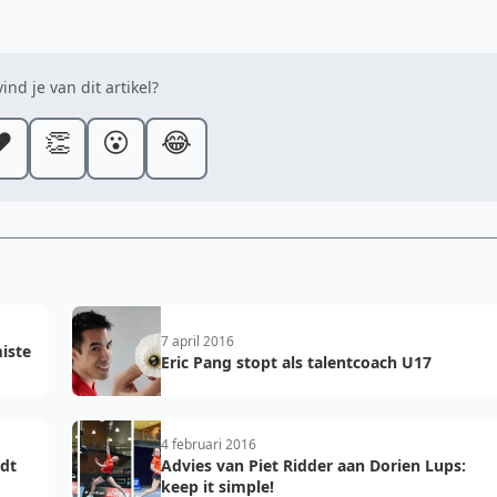
ind je van dit artikel?
️
👏
😮
😂
7 april 2016
miste
Eric Pang stopt als talentcoach U17
4 februari 2016
dt
Advies van Piet Ridder aan Dorien Lups:
keep it simple!