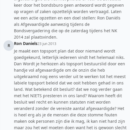
keer door het bondsburo geen antwoord wordt gegeven
op vragen of zaken opzettelijk worden vertraagd. Laten
we een actie opzetten en een doel stellen: Ron Daniëls
als Afgevaardigde aanwezig tijdens de
Bondsvergadering die op de zaterdag tijdens het NK
2014 zal plaatsvinden.
Ron Daniels
23 jun 2013
R
Je maakt een topsport plan dat door niemand wordt
goedgekeurd, letterlijk iedereen vindt het helemaal niks.
Dan Wordt je herkozen als topsport bestuurslid door een
handje vol afgevaardigde om de onzin die heb
uitgekraamd nog eens verder uit te werken tot het meest
labiele topsport beleid dat we ooit hebben gehad in ons
land. Wat betekend dit besluit? dat we nog verder gaan
met het NIETS presteren in ons land? Waarom heeft dit
besluit wel recht en kunnen statuten niet worden
veranderd zonder de vereiste aantal afgevaardigde? Het
is heel erg als je de mensen die deze stomme fouten
maken ook personen zijn die ik mag, ik kan niet hard zijn
maar zou het wel moeten doen want het is gewoon slecht