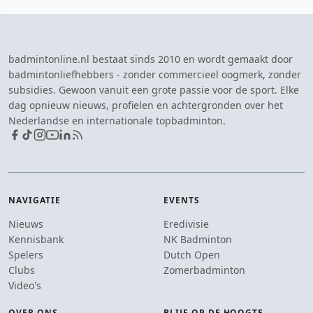
badmintonline.nl bestaat sinds 2010 en wordt gemaakt door
badmintonliefhebbers - zonder commercieel oogmerk, zonder
subsidies. Gewoon vanuit een grote passie voor de sport. Elke
dag opnieuw nieuws, profielen en achtergronden over het
Nederlandse en internationale topbadminton.
NAVIGATIE
EVENTS
Nieuws
Eredivisie
Kennisbank
NK Badminton
Spelers
Dutch Open
Clubs
Zomerbadminton
Video's
OVER ONS
BLIJF OP DE HOOGTE