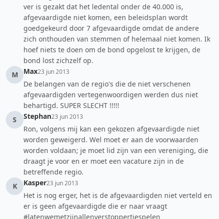
ver is gezakt dat het ledental onder de 40.000 is,
afgevaardigde niet komen, een beleidsplan wordt
goedgekeurd door 7 afgevaardigde omdat de andere
zich onthouden van stemmen of helemaal niet komen. Ik
hoef niets te doen om de bond opgelost te krijgen, de
bond lost zichzelf op.
Max
23 jun 2013
M
De belangen van de regio's die de niet verschenen
afgevaardigden vertegenwoordigen werden dus niet
behartigd. SUPER SLECHT !!!!!
Stephan
23 jun 2013
S
Ron, volgens mij kan een gekozen afgevaardigde niet
worden geweigerd. Wel moet er aan de voorwaarden
worden voldaan; je moet lid zijn van een vereniging, die
draagt je voor en er moet een vacature zijn in de
betreffende regio.
Kasper
23 jun 2013
K
Het is nog erger, het is de afgevaardigden niet verteld en
er is geen afgevaardigde die er naar vraagt
#latenwemetzijnallenverstoppertjespelen