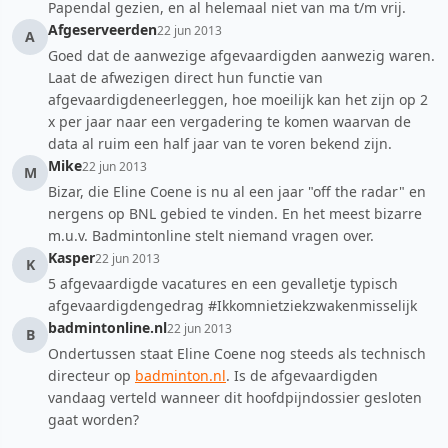
Papendal gezien, en al helemaal niet van ma t/m vrij.
Afgeserveerden
22 jun 2013
A
Goed dat de aanwezige afgevaardigden aanwezig waren.
Laat de afwezigen direct hun functie van
afgevaardigdeneerleggen, hoe moeilijk kan het zijn op 2
x per jaar naar een vergadering te komen waarvan de
data al ruim een half jaar van te voren bekend zijn.
Mike
22 jun 2013
M
Bizar, die Eline Coene is nu al een jaar "off the radar" en
nergens op BNL gebied te vinden. En het meest bizarre
m.u.v. Badmintonline stelt niemand vragen over.
Kasper
22 jun 2013
K
5 afgevaardigde vacatures en een gevalletje typisch
afgevaardigdengedrag #Ikkomnietziekzwakenmisselijk
badmintonline.nl
22 jun 2013
B
Ondertussen staat Eline Coene nog steeds als technisch
directeur op
badminton.nl
. Is de afgevaardigden
vandaag verteld wanneer dit hoofdpijndossier gesloten
gaat worden?