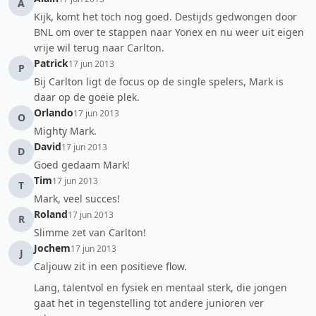
A
Kijk, komt het toch nog goed. Destijds gedwongen door
BNL om over te stappen naar Yonex en nu weer uit eigen
vrije wil terug naar Carlton.
Patrick
17 jun 2013
P
Bij Carlton ligt de focus op de single spelers, Mark is
daar op de goeie plek.
Orlando
17 jun 2013
O
Mighty Mark.
David
17 jun 2013
D
Goed gedaam Mark!
Tim
17 jun 2013
T
Mark, veel succes!
Roland
17 jun 2013
R
Slimme zet van Carlton!
Jochem
17 jun 2013
J
Caljouw zit in een positieve flow.
Lang, talentvol en fysiek en mentaal sterk, die jongen
gaat het in tegenstelling tot andere junioren ver