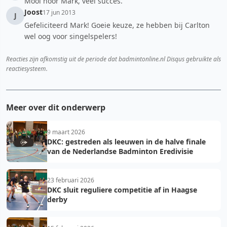
Mooi hoor Mark, veel succes.
Joost
17 jun 2013
J
Gefeliciteerd Mark! Goeie keuze, ze hebben bij Carlton
wel oog voor singelspelers!
Reacties zijn afkomstig uit de periode dat badmintonline.nl Disqus gebruikte als
reactiesysteem.
Meer over dit onderwerp
9 maart 2026
DKC: gestreden als leeuwen in de halve finale
van de Nederlandse Badminton Eredivisie
23 februari 2026
DKC sluit reguliere competitie af in Haagse
derby