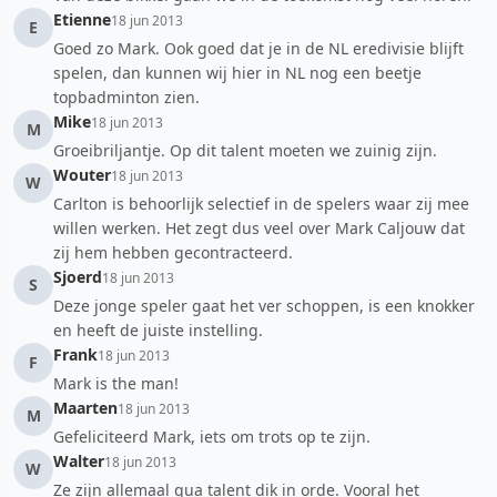
Etienne
18 jun 2013
E
Goed zo Mark. Ook goed dat je in de NL eredivisie blijft
spelen, dan kunnen wij hier in NL nog een beetje
topbadminton zien.
Mike
18 jun 2013
M
Groeibriljantje. Op dit talent moeten we zuinig zijn.
Wouter
18 jun 2013
W
Carlton is behoorlijk selectief in de spelers waar zij mee
willen werken. Het zegt dus veel over Mark Caljouw dat
zij hem hebben gecontracteerd.
Sjoerd
18 jun 2013
S
Deze jonge speler gaat het ver schoppen, is een knokker
en heeft de juiste instelling.
Frank
18 jun 2013
F
Mark is the man!
Maarten
18 jun 2013
M
Gefeliciteerd Mark, iets om trots op te zijn.
Walter
18 jun 2013
W
Ze zijn allemaal qua talent dik in orde. Vooral het