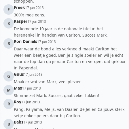
schoppen.
Freek
17 jun 2013
F
300% mee eens.
Kasper
17 jun 2013
K
De komende 10 jaar is de nationale titel in het
herenenkel in handen van Carlton. Succes Mark.
Ron Daniels
17 jun 2013
R
Daar waar de bond alles verknoeid maakt Carlton het
weer een beetje goed. Ben je single speler en wil je echt
naar de top dan ga je naar Carlton en vergeet dat geklooi
in Papendal.
Guus
17 jun 2013
G
Maak er wat van Mark, veel plezier.
Max
17 jun 2013
M
Slimme zet Mark. Succes, gaat zeker lukken!
Roy
17 jun 2013
R
Pang, Palyama, Meijs, van Daalen de Jel en Caljouw, sterk
setje enkelspelers daar bij Carlton.
Babs
17 jun 2013
B