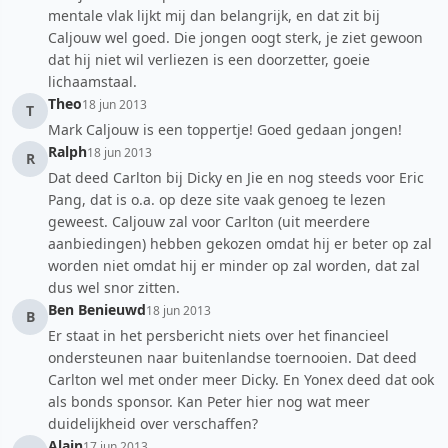
mentale vlak lijkt mij dan belangrijk, en dat zit bij
Caljouw wel goed. Die jongen oogt sterk, je ziet gewoon
dat hij niet wil verliezen is een doorzetter, goeie
lichaamstaal.
Theo
18 jun 2013
T
Mark Caljouw is een toppertje! Goed gedaan jongen!
Ralph
18 jun 2013
R
Dat deed Carlton bij Dicky en Jie en nog steeds voor Eric
Pang, dat is o.a. op deze site vaak genoeg te lezen
geweest. Caljouw zal voor Carlton (uit meerdere
aanbiedingen) hebben gekozen omdat hij er beter op zal
worden niet omdat hij er minder op zal worden, dat zal
dus wel snor zitten.
Ben Benieuwd
18 jun 2013
B
Er staat in het persbericht niets over het financieel
ondersteunen naar buitenlandse toernooien. Dat deed
Carlton wel met onder meer Dicky. En Yonex deed dat ook
als bonds sponsor. Kan Peter hier nog wat meer
duidelijkheid over verschaffen?
Alain
17 jun 2013