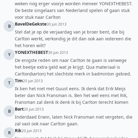
weken nog erger voorje worden meneer YONEXTHEBEST.
De beste singelaars van Nederland spelen of gaan stuk
voor stuk naar Carlton
BavelDeGekste
30 jun 2013
B
Stel dat je op de verjaardag van je broer bent, die bij
Carlton werkt, verkondig je dit dan ook aan iedereen die
het horen wilt?
YONEXTHEBEST
30 jun 2013
Y
De enigste reden om naar Carlton te gaan is vanwege
het beetje extra geld wat je krijgt. Qua materiaal is
Carlton(karton) het slechtste merk in badminton gebied.
Tim
20 jun 2013
T
Ik ben het niet met Guust eens. Ik denk dat Erik Meijs
beter dan Nick Fransman is. Ben het wel eens met Rik,
Fransman zal denk ik denk ik bij Carlton terecht komen
Bart
20 jun 2013
B
Inderdaad Erwin, laten Nick Fransman niet vergeten, die
zal vast ook naar Carlton gaan.
Rik
20 jun 2013
R