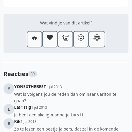
Wat vind je van dit artikel?
🔥
❤️
👏
😮
😂
Reacties
39
YONEXTHEBEST
1 jul 2013
Y
Wat is volgens jou de reden dan om naar Carlton te
gaan?
La(r)stig
1 jul 2013
L
Je bent een akelig mannetje Lars H.
Rik
1 jul 2013
R
Zo te lezen een beetje jaloers, dat zal in de komende