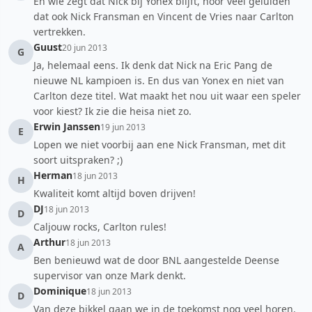
En wie zegt dat Nick bij Yonex blijft, hoor veel geluiden
dat ook Nick Fransman en Vincent de Vries naar Carlton
vertrekken.
Guust
20 jun 2013
G
Ja, helemaal eens. Ik denk dat Nick na Eric Pang de
nieuwe NL kampioen is. En dus van Yonex en niet van
Carlton deze titel. Wat maakt het nou uit waar een speler
voor kiest? Ik zie die heisa niet zo.
Erwin Janssen
19 jun 2013
E
Lopen we niet voorbij aan ene Nick Fransman, met dit
soort uitspraken? ;)
Herman
18 jun 2013
H
Kwaliteit komt altijd boven drijven!
DJ
18 jun 2013
D
Caljouw rocks, Carlton rules!
Arthur
18 jun 2013
A
Ben benieuwd wat de door BNL aangestelde Deense
supervisor van onze Mark denkt.
Dominique
18 jun 2013
D
Van deze bikkel gaan we in de toekomst nog veel horen.