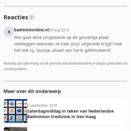
Reacties
1
badmintonline.nl
29 aug 2013
B
Wie gaat deze jongedame op de gevoelige plaat
vastleggen wanneer ze haar prijs uitgereikt krijgt? Hoe
het ook zij, Guusje, alvast van harte gefeliciteerd!
Reacties zijn afkomstig uit de periode dat badmintonline.nl Disqus gebruikte als
reactiesysteem.
Meer over dit onderwerp
6 september 2018
Zaterdagmiddag in teken van Nederlandse
Badminton Eredivisie in Den Haag