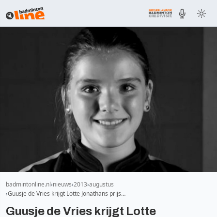
badmintonline.nl
nieuws
2013
augustus
Guusje de Vries krijgt Lotte Jonathans prijs…
Guusje de Vries krijgt Lotte