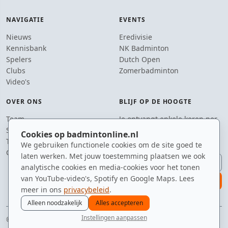
NAVIGATIE
EVENTS
Nieuws
Eredivisie
Kennisbank
NK Badminton
Spelers
Dutch Open
Clubs
Zomerbadminton
Video's
OVER ONS
BLIJF OP DE HOOGTE
Team
Je ontvangt enkele keren per
Supporters
jaar een e-mail met het
Cookies op badmintonline.nl
Tip de redactie
laatste badmintonnieuws.
We gebruiken functionele cookies om de site goed te
Contact
laten werken. Met jouw toestemming plaatsen we ook
E-mailadres
analytische cookies en media-cookies voor het tonen
van YouTube-video's, Spotify en Google Maps. Lees
aanmelden
meer in ons
privacybeleid
.
Alleen noodzakelijk
Alles accepteren
Instellingen aanpassen
© 2010–2026 badmintonline.nl · gemaakt met een backhand smash
nieuws
spelers
ranglijst
zomer
menu