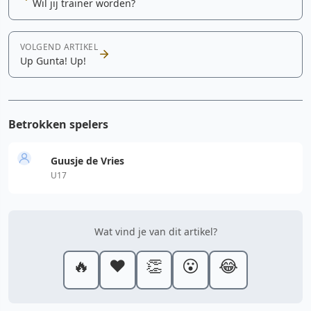
Wil jij trainer worden?
VOLGEND ARTIKEL
Up Gunta! Up!
Betrokken spelers
Guusje de Vries
U17
Wat vind je van dit artikel?
🔥
❤️
👏
😮
😂