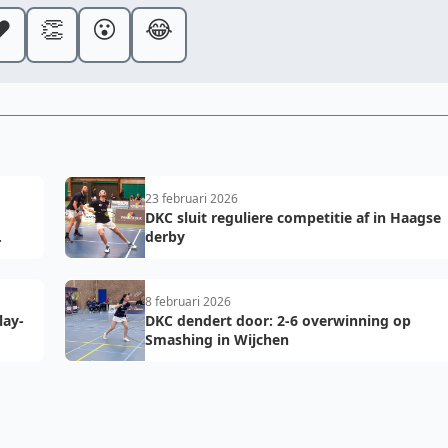
️
👏
😮
😂
23 februari 2026
DKC sluit reguliere competitie af in Haagse
derby
8 februari 2026
lay-
DKC dendert door: 2-6 overwinning op
Smashing in Wijchen