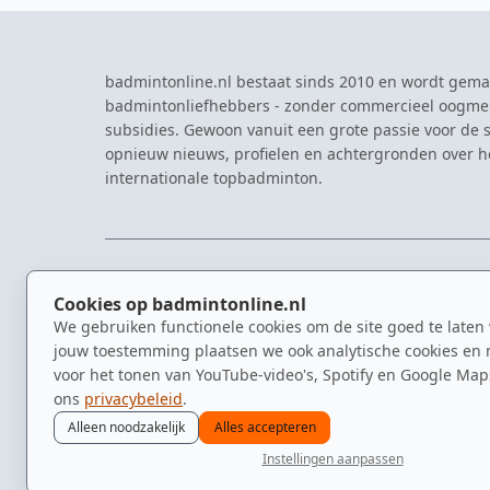
badmintonline.nl bestaat sinds 2010 en wordt gema
badmintonliefhebbers - zonder commercieel oogme
subsidies. Gewoon vanuit een grote passie voor de s
opnieuw nieuws, profielen en achtergronden over 
internationale topbadminton.
NAVIGATIE
EVENTS
Cookies op badmintonline.nl
Nieuws
Eredivisie
We gebruiken functionele cookies om de site goed te laten
Kennisbank
NK Badmin
jouw toestemming plaatsen we ook analytische cookies en 
Spelers
Dutch Ope
voor het tonen van YouTube-video's, Spotify en Google Map
Clubs
Zomerbadm
ons
privacybeleid
.
Video's
Alleen noodzakelijk
Alles accepteren
Instellingen aanpassen