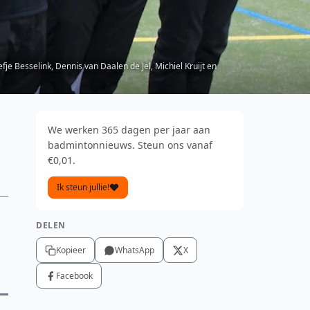
je Besselink, Dennis van Daalen de Jel, Michiel Kruijt en
We werken 365 dagen per jaar aan
badmintonnieuws. Steun ons vanaf
€0,01.
Ik steun jullie!
DELEN
Kopieer
WhatsApp
X
Facebook