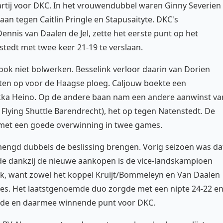
rtij voor DKC. In het vrouwendubbel waren Ginny Severien
an tegen Caitlin Pringle en Stapusaityte. DKC's
ennis van Daalen de Jel, zette het eerste punt op het
stedt met twee keer 21-19 te verslaan.
ok niet bolwerken. Besselink verloor daarin van Dorien
ten op voor de Haagse ploeg. Caljouw boekte een
kka Heino. Op de andere baan nam een andere aanwinst va
Flying Shuttle Barendrecht), het op tegen Natenstedt. De
p met een goede overwinning in twee games.
ngd dubbels de beslissing brengen. Vorig seizoen was da
e dankzij de nieuwe aankopen is de vice-landskampioen
ok, want zowel het koppel Kruijt/Bommeleyn en Van Daalen
mes. Het laatstgenoemde duo zorgde met een nipte 24-22 e
ijfde en daarmee winnende punt voor DKC.