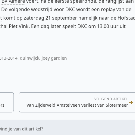
.
BV Almere
voert, na de eerste speelronde, de ranglijst aan
 De volgende wedstrijd voor DKC wordt een replay van de
t
komt op zaterdag 21 september namelijk naar de Hofstad
al Piet Vink. Een dag later speelt DKC om 13.00 uur uit
2013-2014, duinwijck, joey gardien
VOLGEND ARTIKEL
ers
Van Zijderveld Amstelveen verliest van Slotermeer
ind je van dit artikel?