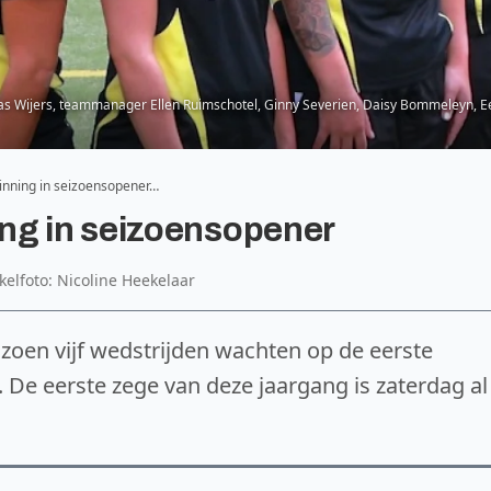
omas Wijers, teammanager Ellen Ruimschotel, Ginny Severien, Daisy Bommeleyn, Eef
nning in seizoensopener…
ng in seizoensopener
ikelfoto: Nicoline Heekelaar
oen vijf wedstrijden wachten op de eerste
. De eerste zege van deze jaargang is zaterdag al