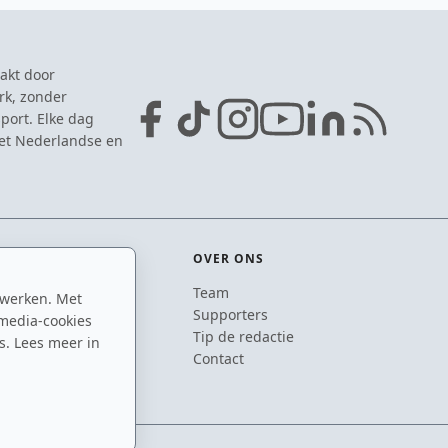
akt door
rk, zonder
port. Elke dag
het Nederlandse en
OVER ONS
Team
 werken. Met
ton
Supporters
media-cookies
n
Tip de redactie
s. Lees meer in
inton
Contact