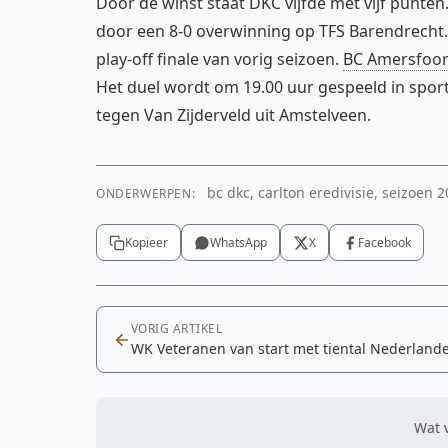
Door de winst staat DKC vijfde met vijf punten
door een 8-0 overwinning op TFS Barendrecht.
play-off finale van vorig seizoen.
BC Amersfoor
Het duel wordt om 19.00 uur gespeeld in sporth
tegen Van Zijderveld uit Amstelveen.
bc dkc, carlton eredivisie, seizoen 
ONDERWERPEN:
Kopieer
WhatsApp
X
Facebook
VORIG ARTIKEL
WK Veteranen van start met tiental Nederland
Wat v