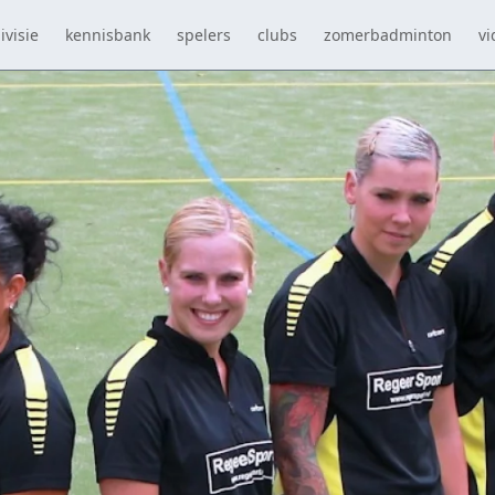
ivisie
kennisbank
spelers
clubs
zomerbadminton
vi