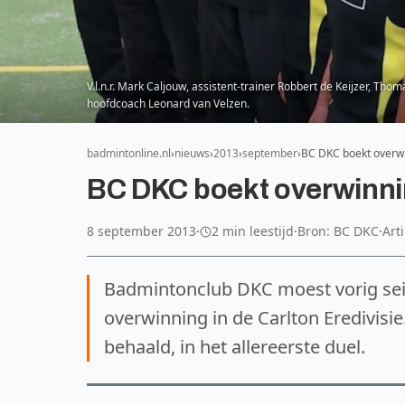
V.l.n.r. Mark Caljouw, assistent-trainer Robbert de Keijzer, Th
hoofdcoach Leonard van Velzen.
badmintonline.nl
nieuws
2013
september
BC DKC boekt overwi
BC DKC boekt overwinni
8 september 2013
·
2 min leestijd
·
Bron: BC DKC
·
Art
Badmintonclub DKC moest vorig seiz
overwinning in de Carlton Eredivisie
behaald, in het allereerste duel.