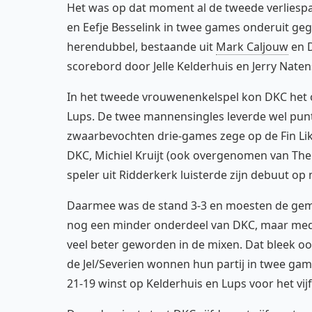
Het was op dat moment al de tweede verliespa
en Eefje Besselink in twee games onderuit gega
herendubbel, bestaande uit
Mark Caljouw
en D
scorebord door Jelle Kelderhuis en Jerry Naten
In het tweede vrouwenenkelspel kon DKC het o
Lups. De twee mannensingles leverde wel pun
zwaarbevochten drie-games zege op de Fin Li
DKC, Michiel Kruijt (ook overgenomen van The 
speler uit Ridderkerk luisterde zijn debuut o
Daarmee was de stand 3-3 en moesten de geme
nog een minder onderdeel van DKC, maar med
veel beter geworden in de mixen. Dat bleek o
de Jel/Severien wonnen hun partij in twee ga
21-19 winst op Kelderhuis en Lups voor het v