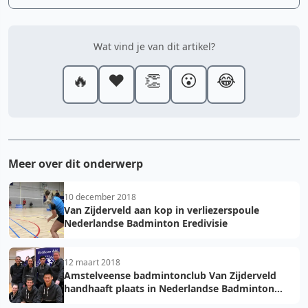
Wat vind je van dit artikel?
🔥
❤️
👏
😮
😂
Meer over dit onderwerp
10 december 2018
Van Zijderveld aan kop in verliezerspoule
Nederlandse Badminton Eredivisie
12 maart 2018
Amstelveense badmintonclub Van Zijderveld
handhaaft plaats in Nederlandse Badminton
Eredivisie