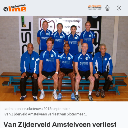
badmintonline.nl
nieuws
2013
september
Van Zijderveld Amstelveen verliest van Slotermeer…
Van Zijderveld Amstelveen verliest