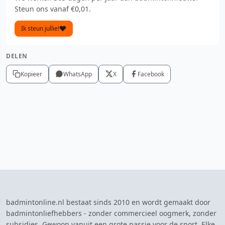
Steun ons vanaf €0,01.
Ik steun jullie!
DELEN
Kopieer
WhatsApp
X
Facebook
badmintonline.nl bestaat sinds 2010 en wordt gemaakt door
badmintonliefhebbers - zonder commercieel oogmerk, zonder
subsidies. Gewoon vanuit een grote passie voor de sport. Elke