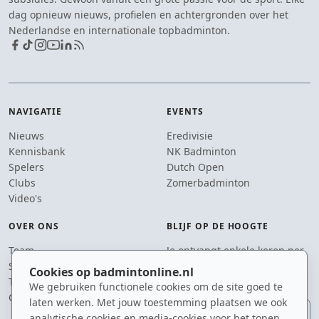
dag opnieuw nieuws, profielen en achtergronden over het
Nederlandse en internationale topbadminton.
NAVIGATIE
EVENTS
Nieuws
Eredivisie
Kennisbank
NK Badminton
Spelers
Dutch Open
Clubs
Zomerbadminton
Video's
OVER ONS
BLIJF OP DE HOOGTE
Team
Je ontvangt enkele keren per
Supporters
jaar een e-mail met het
Cookies op badmintonline.nl
Tip de redactie
laatste badmintonnieuws.
We gebruiken functionele cookies om de site goed te
Contact
laten werken. Met jouw toestemming plaatsen we ook
E-mailadres
analytische cookies en media-cookies voor het tonen