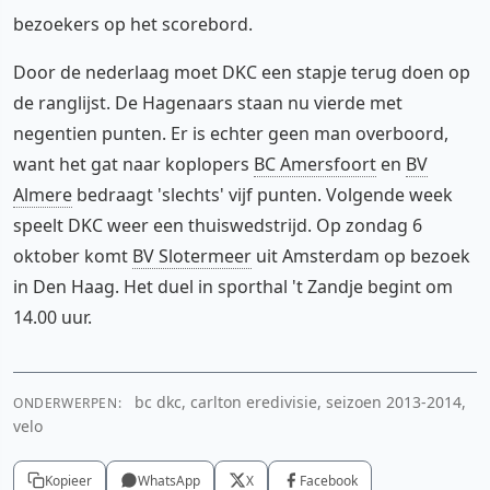
bezoekers op het scorebord.
Door de nederlaag moet DKC een stapje terug doen op
de ranglijst. De Hagenaars staan nu vierde met
negentien punten. Er is echter geen man overboord,
want het gat naar koplopers
BC Amersfoort
en
BV
Almere
bedraagt 'slechts' vijf punten. Volgende week
speelt DKC weer een thuiswedstrijd. Op zondag 6
oktober komt
BV Slotermeer
uit Amsterdam op bezoek
in Den Haag. Het duel in sporthal 't Zandje begint om
14.00 uur.
bc dkc, carlton eredivisie, seizoen 2013-2014,
ONDERWERPEN:
velo
Kopieer
WhatsApp
X
Facebook