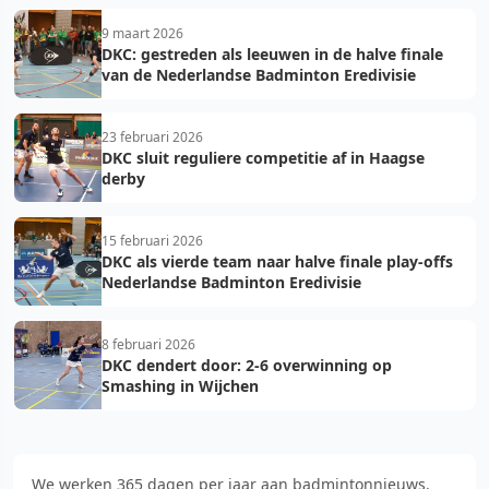
9 maart 2026
DKC: gestreden als leeuwen in de halve finale
van de Nederlandse Badminton Eredivisie
23 februari 2026
DKC sluit reguliere competitie af in Haagse
derby
15 februari 2026
DKC als vierde team naar halve finale play-offs
Nederlandse Badminton Eredivisie
8 februari 2026
DKC dendert door: 2-6 overwinning op
Smashing in Wijchen
We werken 365 dagen per jaar aan badmintonnieuws.