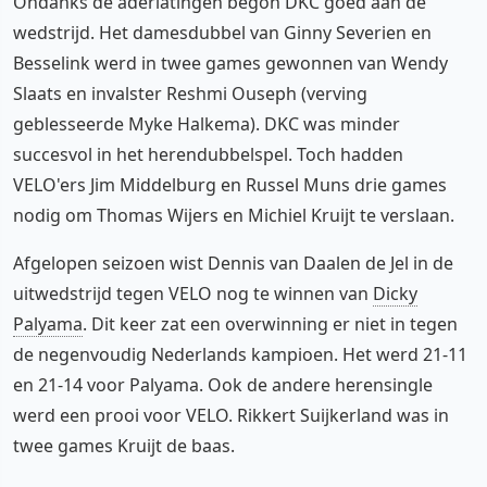
Ondanks de aderlatingen begon DKC goed aan de
wedstrijd. Het damesdubbel van Ginny Severien en
Besselink werd in twee games gewonnen van Wendy
Slaats en invalster Reshmi Ouseph (verving
geblesseerde Myke Halkema). DKC was minder
succesvol in het herendubbelspel. Toch hadden
VELO'ers Jim Middelburg en Russel Muns drie games
nodig om Thomas Wijers en Michiel Kruijt te verslaan.
Afgelopen seizoen wist Dennis van Daalen de Jel in de
uitwedstrijd tegen VELO nog te winnen van
Dicky
Palyama
. Dit keer zat een overwinning er niet in tegen
de negenvoudig Nederlands kampioen. Het werd 21-11
en 21-14 voor Palyama. Ook de andere herensingle
werd een prooi voor VELO. Rikkert Suijkerland was in
twee games Kruijt de baas.