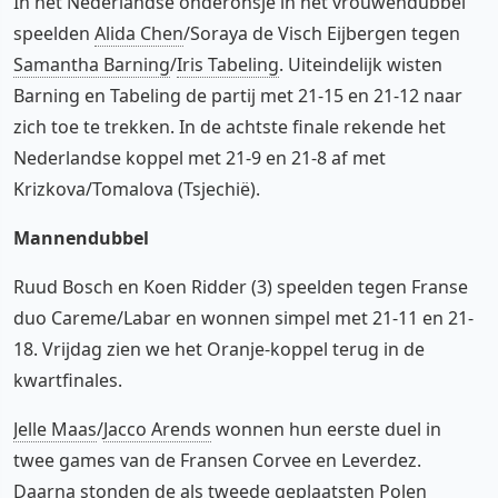
In het Nederlandse onderonsje in het vrouwendubbel
speelden
Alida Chen
/Soraya de Visch Eijbergen tegen
Samantha Barning
/
Iris Tabeling
. Uiteindelijk wisten
Barning en Tabeling de partij met 21-15 en 21-12 naar
zich toe te trekken. In de achtste finale rekende het
Nederlandse koppel met 21-9 en 21-8 af met
Krizkova/Tomalova (Tsjechië).
Mannendubbel
Ruud Bosch en Koen Ridder (3) speelden tegen Franse
duo Careme/Labar en wonnen simpel met 21-11 en 21-
18. Vrijdag zien we het Oranje-koppel terug in de
kwartfinales.
Jelle Maas
/
Jacco Arends
wonnen hun eerste duel in
twee games van de Fransen Corvee en Leverdez.
Daarna stonden de als tweede geplaatsten Polen