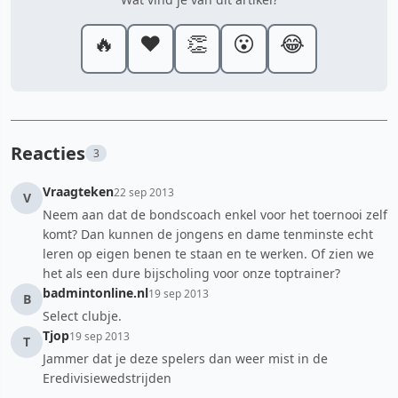
🔥
❤️
👏
😮
😂
Reacties
3
Vraagteken
22 sep 2013
V
Neem aan dat de bondscoach enkel voor het toernooi zelf
komt? Dan kunnen de jongens en dame tenminste echt
leren op eigen benen te staan en te werken. Of zien we
het als een dure bijscholing voor onze toptrainer?
badmintonline.nl
19 sep 2013
B
Select clubje.
Tjop
19 sep 2013
T
Jammer dat je deze spelers dan weer mist in de
Eredivisiewedstrijden