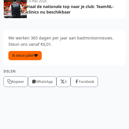
13 mei 2026
Haal de nationale top naar je club: TeamNL-
clinics nu beschikbaar
We werken 365 dagen per jaar aan badmintonnieuws.
Steun ons vanaf €0,01.
Ik steun jullie!
DELEN
Kopieer
WhatsApp
X
Facebook