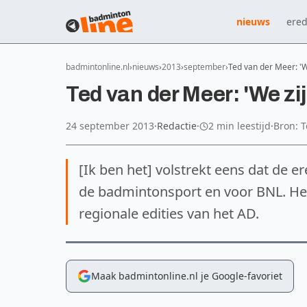
nieuws
ered
badmintonline.nl
nieuws
2013
september
Ted van der Meer: 'W
Ted van der Meer: 'We zij
24 september 2013
·
Redactie
·
2 min leestijd
·
Bron: 
[Ik ben het] volstrekt eens dat de ere
de badmintonsport en voor BNL. Het 
regionale edities van het AD.
Maak badmintonline.nl je Google-favoriet