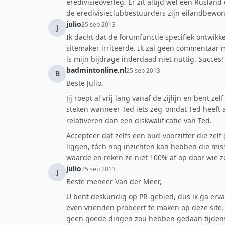
eredivisieoverleg. Er zit altijd wel een Rusland
de eredivisieclubbestuurders zijn eilandbewon
julio
25 sep 2013
J
Ik dacht dat de forumfunctie specifiek ontwikke
sitemaker irriteerde. Ik zal geen commentaar m
is mijn bijdrage inderdaad niet nuttig. Succes!
badmintonline.nl
25 sep 2013
B
Beste Julio.
Jij roept al vrij lang vanaf de zijlijn en bent ze
steken wanneer Ted iets zeg 'omdat Ted heeft a
relativeren dan een diskwalificatie van Ted.
Accepteer dat zelfs een oud-voorzitter die zelf 
liggen, tóch nog inzichten kan hebben die miss
waarde en reken ze niet 100% af op door wie ze
julio
25 sep 2013
J
Beste meneer Van der Meer,
U bent deskundig op PR-gebied, dus ik ga ervan
even vrienden probeert te maken op deze site. He
geen goede dingen zou hebben gedaan tijdens u