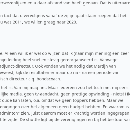
rwezenlijken en u daar afstand van heeft gedaan. Dat is uiteraar
n tact dat u vervolgens vanaf de zijlijn gaat staan roepen dat het
u was 2011, we willen graag naar 2020.
.
ie. Alleen wil ik er wel op wijzen dat ik (naar mijn mening) een zeer
jn leiding heel snel en stevig gereorganiseerd is. Vanwege
djunct-directeur. Ook vonden we het nodig dat Martijn van
eweest, kijk de resultaten er maar op na - na een periode van
isch directeur c.q. bondscoach.
ls het is. Van mij mag het. Maar iedereen zou het toch met mij eens
lijke media, geen tv-aandacht, geen prettige opwinding - niets! Hi
het oude kan laten, o.a. omdat we geen toppers hebben. Maar we
renigingen over het algemeen geen budget hebben. En waarom is
badminton" zien. Juist daarom moet er krachtig worden ingegrepen
terzijde. De shuttle ligt bij de verenigingen en bij het bestuur va