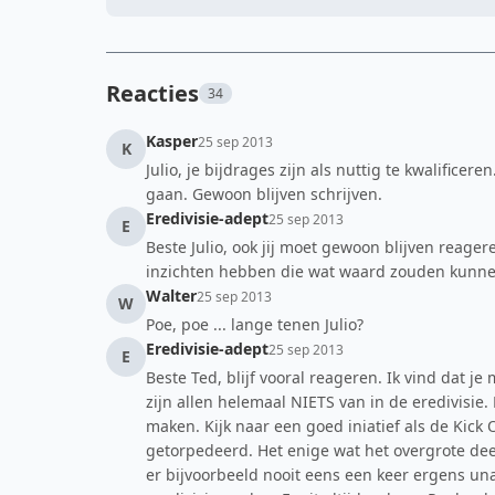
Reacties
34
Kasper
25 sep 2013
K
Julio, je bijdrages zijn als nuttig te kwalificere
gaan. Gewoon blijven schrijven.
Eredivisie-adept
25 sep 2013
E
Beste Julio, ook jij moet gewoon blijven reager
inzichten hebben die wat waard zouden kunnen
Walter
25 sep 2013
W
Poe, poe ... lange tenen Julio?
Eredivisie-adept
25 sep 2013
E
Beste Ted, blijf vooral reageren. Ik vind dat je
zijn allen helemaal NIETS van in de eredivisie. 
maken. Kijk naar een goed iniatief als de Kick 
getorpedeerd. Het enige wat het overgrote de
er bijvoorbeeld nooit eens een keer ergens u