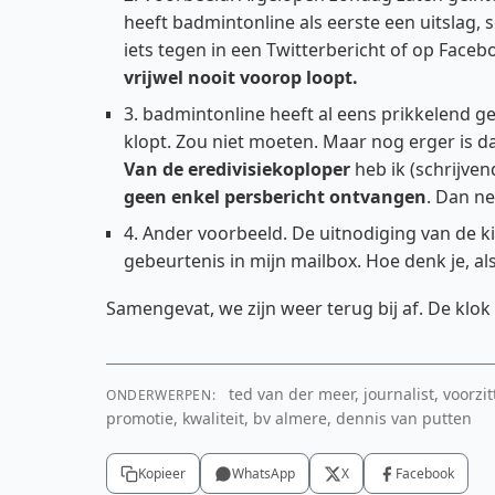
heeft badmintonline als eerste een uitslag, s
iets tegen in een Twitterbericht of op Faceb
vrijwel nooit voorop loopt.
3. badmintonline heeft al eens prikkelend ge
klopt. Zou niet moeten. Maar nog erger is 
Van de eredivisiekoploper
heb ik (schrijven
geen enkel persbericht ontvangen
. Dan ne
4. Ander voorbeeld. De uitnodiging van de k
gebeurtenis in mijn mailbox. Hoe denk je, 
Samengevat, we zijn weer terug bij af. De klok 
ted van der meer, journalist, voorzi
ONDERWERPEN:
promotie, kwaliteit, bv almere, dennis van putten
Kopieer
WhatsApp
X
Facebook