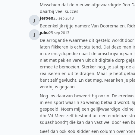
Misschien dat de nieuwe afgevaardigde Ron Da
daarbij veel succes.
Jeroen
25 sep 2013
J
Bedenkelijk rijtje namen: Van Dooremalen, Rid
julio
25 sep 2013
J
De arrogantie waarmee dit gesteld wordt door
laten flikkeren is echt stuitend. Dat deze man i
in de encyclopedie naast de omschrijving van 
niet met pek en veren uit dit digitale dorp gej
ermee te bemoeien. Sterker nog, je zat op de al
realiseren en uit te dragen. Maar je hebt gefaa
bent zelf gevlucht. En dat mag. Maar ken je plaa
voorbij is gegaan.
Nog los daarvan beweert hij onzin. De eredivi
in een sport waarin zo weinig betaald wordt. 
gespeeld. Noem mij een gelijkwaardige kleine 
dhr Vd Meer zelf bestond uit een eindeloze st
squashbond") die kan dan vast wel door een bu
Geef dan ook Rob Ridder een column over Yone