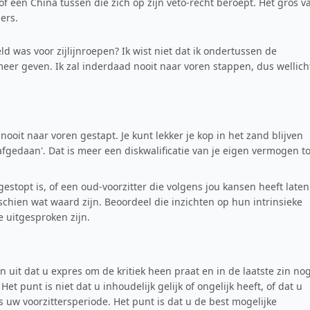
 of een China tussen die zich op zijn veto-recht beroept. Het gros v
ers.
ld was voor zijlijnroepen? Ik wist niet dat ik ondertussen de
eer geven. Ik zal inderdaad nooit naar voren stappen, dus wellich
lf nooit naar voren gestapt. Je kunt lekker je kop in het zand blijven
fgedaan'. Dat is meer een diskwalificatie van je eigen vermogen to
gestopt is, of een oud-voorzitter die volgens jou kansen heeft laten
chien wat waard zijn. Beoordeel die inzichten op hun intrinsieke
 uitgesproken zijn.
 uit dat u expres om de kritiek heen praat en in de laatste zin no
t punt is niet dat u inhoudelijk gelijk of ongelijk heeft, of dat u
w voorzittersperiode. Het punt is dat u de best mogelijke