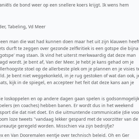
niēls de bond weer op een snellere koers krijgt. Ik wens hem
der, Tabeling, Vd Meer
 een man die wat had kunnen doen maar het uit zijn klauwen heef
ets durft te zeggen over gezonde zelfkritiek is een gotspe die bijna
'gotspe' mag staan. Ik vind het uiterst merkwaardig dat deze man
aagd wordt. Je bent af, Van der Meer. Je hebt je kans gehad om je
lerhoogste stoel op de allerbeste plek om je plannen en je visies t
ld. Je bent niet weggekonkeld, in je rug gestoken of wat dan ook, j
ts, kijk in de spiegel, en accepteer het feit dat deze kans aan je
sie loskoppelen en op andere dagen gaan spelen is godsonmogelij
Spelers (en coaches) hebben banen. Er wordt dus in het weekend
sport die dat niet doet. En die uitmuntende communicatie (die voo
room loze tweets "vandaag lekker gespard met de voorzitter van de
reautje geregeld worden. Misschien via zijn bedrijfje?
x en Van Dooremalen eentje over technisch beleid. Oh en Ger