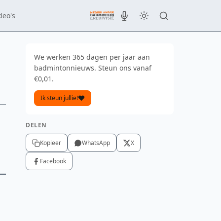
deo's
We werken 365 dagen per jaar aan
badmintonnieuws. Steun ons vanaf
€0,01.
Ik steun jullie!
DELEN
Kopieer
WhatsApp
X
Facebook