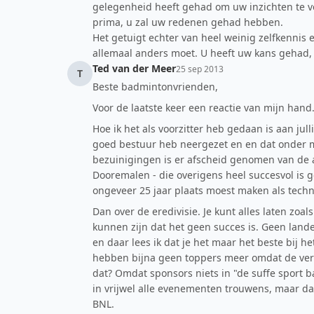
gelegenheid heeft gehad om uw inzichten te ve
prima, u zal uw redenen gehad hebben.
Het getuigt echter van heel weinig zelfkennis e
allemaal anders moet. U heeft uw kans gehad, 
Ted van der Meer
25 sep 2013
T
Beste badmintonvrienden,
Voor de laatste keer een reactie van mijn hand
Hoe ik het als voorzitter heb gedaan is aan jull
goed bestuur heb neergezet en en dat onder mi
bezuinigingen is er afscheid genomen van de a
Dooremalen - die overigens heel succesvol is g
ongeveer 25 jaar plaats moest maken als techn
Dan over de eredivisie. Je kunt alles laten zoa
kunnen zijn dat het geen succes is. Geen lande
en daar lees ik dat je het maar het beste bij 
hebben bijna geen toppers meer omdat de ve
dat? Omdat sponsors niets in "de suffe sport 
in vrijwel alle evenementen trouwens, maar dat 
BNL.