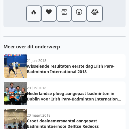
🔥
❤️
👏
😮
😂
Meer over dit onderwerp
21 juni 2018
Wisselende resultaten eerste dag Irish Para-
Badminton International 2018
20 juni 2018
Nederlandse ploeg aangepast badminton in
Dublin voor Irish Para-Badminton International
2018
20 maart 2018
Groot deelnemersaantal aangepast
badmintontoernooi Delftse Redeoss