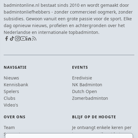
badmintonline.nl bestaat sinds 2010 en wordt gemaakt door
badmintonliefhebbers - zonder commercieel oogmerk, zonder
subsidies. Gewoon vanuit een grote passie voor de sport. Elke
dag opnieuw nieuws, profielen en achtergronden over het
Nederlandse en internationale topbadminton.
NAVIGATIE
EVENTS
Nieuws
Eredivisie
Kennisbank
NK Badminton
Spelers
Dutch Open
Clubs
Zomerbadminton
Video's
OVER ONS
BLIJF OP DE HOOGTE
Team
Je ontvangt enkele keren per
Supporters
jaar een e-mail met het