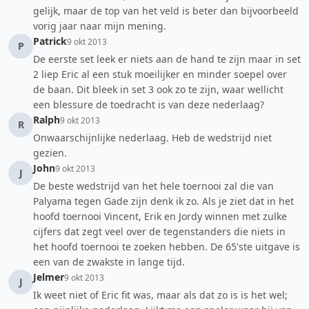
gelijk, maar de top van het veld is beter dan bijvoorbeeld
vorig jaar naar mijn mening.
Patrick
9 okt 2013
P
De eerste set leek er niets aan de hand te zijn maar in set
2 liep Eric al een stuk moeilijker en minder soepel over
de baan. Dit bleek in set 3 ook zo te zijn, waar wellicht
een blessure de toedracht is van deze nederlaag?
Ralph
9 okt 2013
R
Onwaarschijnlijke nederlaag. Heb de wedstrijd niet
gezien.
John
9 okt 2013
J
De beste wedstrijd van het hele toernooi zal die van
Palyama tegen Gade zijn denk ik zo. Als je ziet dat in het
hoofd toernooi Vincent, Erik en Jordy winnen met zulke
cijfers dat zegt veel over de tegenstanders die niets in
het hoofd toernooi te zoeken hebben. De 65'ste uitgave is
een van de zwakste in lange tijd.
Jelmer
9 okt 2013
J
Ik weet niet of Eric fit was, maar als dat zo is is het wel;