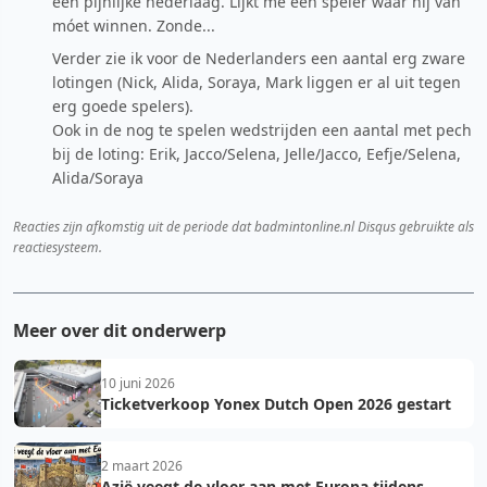
een pijnlijke nederlaag. Lijkt me een speler waar hij van
móet winnen. Zonde...
Verder zie ik voor de Nederlanders een aantal erg zware
lotingen (Nick, Alida, Soraya, Mark liggen er al uit tegen
erg goede spelers).
Ook in de nog te spelen wedstrijden een aantal met pech
bij de loting: Erik, Jacco/Selena, Jelle/Jacco, Eefje/Selena,
Alida/Soraya
Reacties zijn afkomstig uit de periode dat badmintonline.nl Disqus gebruikte als
reactiesysteem.
Meer over dit onderwerp
10 juni 2026
Ticketverkoop Yonex Dutch Open 2026 gestart
2 maart 2026
Azië veegt de vloer aan met Europa tijdens