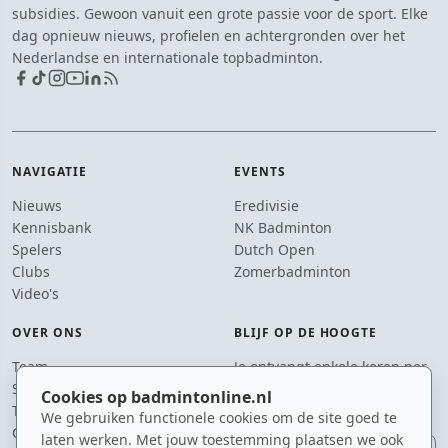
subsidies. Gewoon vanuit een grote passie voor de sport. Elke
dag opnieuw nieuws, profielen en achtergronden over het
Nederlandse en internationale topbadminton.
NAVIGATIE
EVENTS
Nieuws
Eredivisie
Kennisbank
NK Badminton
Spelers
Dutch Open
Clubs
Zomerbadminton
Video's
OVER ONS
BLIJF OP DE HOOGTE
Team
Je ontvangt enkele keren per
Supporters
jaar een e-mail met het
Cookies op badmintonline.nl
Tip de redactie
laatste badmintonnieuws.
We gebruiken functionele cookies om de site goed te
Contact
laten werken. Met jouw toestemming plaatsen we ook
E-mailadres