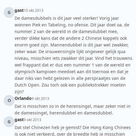
gast
10 okt 2013
G
De damesdubbels is dit jaar veel sterker! Vorig jaar
wonnen Piek en Tabeling, no ofense. Dit jaar doet oa. de
nummer 2 van de wereld in de damesdubbel mee,
verder dikke kans dat de andere 2 Chinese koppels ook
enorm goed zijn. Mannendubbel is dit jaar wel zwakker,
zeker waar. De vrouwensingle lijkt ongeveer gelijk qua
niveau, misschien iets zwakker dit jaar. Vind het trouwens
wel frappant dat er dus een nummer 1 van de wereld en
olympisch kampioen meedoet aan dit toernooi en dat je
daar niks van hebt gelezen in alle perspraatjes van de
Dutch Open. Zou toch ook een publiekstrekker moeten
zijn?
Orlando
9 okt 2013
O
Dat is misschien zo in de herensingel, maar zeker niet in
de damessingel, herendubbel en damesdubbel.
gast
9 okt 2013
G
Dat stel Chinezen heb je gemist? Die Hong Kong Chinees
is ook niet verkeerd, over de breedte heb je misschien