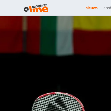
nieuws
ered