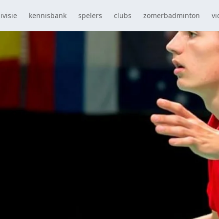
ivisie
kennisbank
spelers
clubs
zomerbadminton
vi