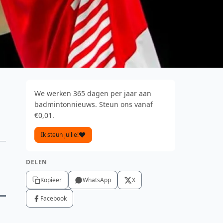
We werken 365 dagen per jaar aan
badmintonnieuws. Steun ons vanaf
€0,01.
Ik steun jullie!
DELEN
Kopieer
WhatsApp
X
Facebook