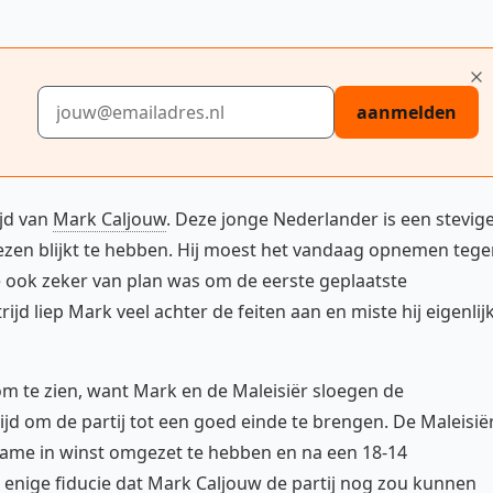
E-mailadres
aanmelden
ijd van
Mark Caljouw
. Deze jonge Nederlander is een stevig
rliezen blijkt te hebben. Hij moest het vandaag opnemen teg
 ook zeker van plan was om de eerste geplaatste
ijd liep Mark veel achter de feiten aan en miste hij eigenlij
om te zien, want Mark en de Maleisiër sloegen de
ijd om de partij tot een goed einde te brengen. De Maleisië
ame in winst omgezet te hebben en na een 18-14
enige fiducie dat Mark Caljouw de partij nog zou kunnen