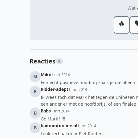
Wat v
🔥
❤
Reacties
4
Mike
1 mrt 2014
M
Een echt positieve houding zoals je die alleen i
Ridder-adept
1 mrt 2014
R
Ik vrees toch dat Mark het tegen de Chinezen 
een ander er met de hoofdprijs, of een finalepl
Babs
1 mrt 2014
B
Go Mark !!!!!
badmintonline.nl
1 mrt 2014
B
Leuk verhaal door Piet Ridder.