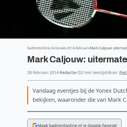
badmintonline.nl
nieuws
2014
februari
Mark Caljouw: uitermate
Mark Caljouw: uitermate 
28 februari 2014
·
Redactie
·
2 min leestijd
·
Bron:
Piet
Vandaag eventjes bij de Yonex Dutc
bekijken, waaronder die van Mark C
Maak badmintonline.nl je Google-favoriet