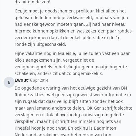
draait om de zon!
Ger, je moet je doodschamen, profiteur. Niet alleen het
geld van de leden heb je verkwanseld, in plaats van jou
had Renske gewoon moeten gaan. Zij had haar niveau
hiermee kunnen opkrikken en was zeker een paar rondes
verder gekomen dan al de enkelspelers die in de 1e
ronde zijn uitgeschakeld.
Fijne vakantie nog in Maleisie, jullie zullen vast een paar
kilo's aangekomen zijn, vergeet niet de
veiligheidsgordels in het vliegtuig een maatje hoger te
schakelen, anders zit dat zo ongemakkelijk.
Ewout
16 apr 2014
E
De opgedane ervaring van het eeuwige gezicht van BN
Robbie zal best wel goed zijn geweest weer informatie in
zijn rugzak dat daar veilig blijft zitten zonder het ook
maar aan iemand anders te delen. OK Ger schrijft slechte
verslagen en is totaal overbodig aanwezig om geld te
verspillen, maar hij schrijft ten minsten nog iets van
Kneefel hoor je nooit wat. En ook nu is Badminton
Nederland sprakeloos over het gedrag van hun