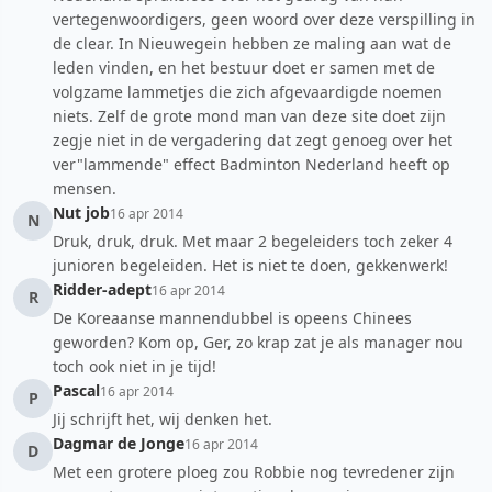
vertegenwoordigers, geen woord over deze verspilling in
de clear. In Nieuwegein hebben ze maling aan wat de
leden vinden, en het bestuur doet er samen met de
volgzame lammetjes die zich afgevaardigde noemen
niets. Zelf de grote mond man van deze site doet zijn
zegje niet in de vergadering dat zegt genoeg over het
ver"lammende" effect Badminton Nederland heeft op
mensen.
Nut job
16 apr 2014
N
Druk, druk, druk. Met maar 2 begeleiders toch zeker 4
junioren begeleiden. Het is niet te doen, gekkenwerk!
Ridder-adept
16 apr 2014
R
De Koreaanse mannendubbel is opeens Chinees
geworden? Kom op, Ger, zo krap zat je als manager nou
toch ook niet in je tijd!
Pascal
16 apr 2014
P
Jij schrijft het, wij denken het.
Dagmar de Jonge
16 apr 2014
D
Met een grotere ploeg zou Robbie nog tevredener zijn