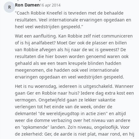
Ron Damen
16 apr 2014
R
"Coach Robbie Kneefel is tevreden met de behaalde
resultaten. Veel internationale ervaringen opgedaan en
heel veel wedstrijden gespeeld."
Wat een aanfluiting. Kan Robbie zelf niet communiceren
of is hij analfabeet? Moet Ger ook de plasser en billen
van Robbie afvegen als hij naar de wc is geweest? De
resultaten die hier boven worden genoemd waren ook
gehaald als we een team kreupele blinden hadden
meegenomen, die hadden ook veel internationale
ervaringen opgedaan en veel wedstrijden gespeeld.
Het is nu woensdag, iedereen is uitgeschakeld. Wanneer
gaan Ger en Robbie naar huis? Iedere dag extra kost een
vermogen. Ongetwijfeld gaan ze lekker vakantie
verlengen tot het einde van de week, onder de
dekmantel "de wereldjeugdtop in actie zien" en altijd
weer die domme verbazing over het niveau van andere
en "opkomende" landen. Zo'n niveau, ongelooflijk. Voor
de zekerheid: Ger, de aarde is niet plat, maar rond, en hij