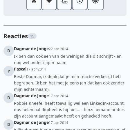
🔥
❤️
👏
😮
😂
Reacties
15
Dagmar de Jonge
22 apr 2014
D
Ik ben dan ook een van de weinigen die dit schrijft - en
nog wel onder eigen naam.
Pascal
17 apr 2014
P
Beste Dagmar, ik denk dat je mijn reactie verkeerd heb
begrepen. Ik ben het met je eens (en dat kan ook zonder
mijn achternaam).
Dagmar de Jonge
17 apr 2014
D
Robbie Kneefel heeft toevallig wel een LinkedIn-account,
dus helemaal digibeet is hij niet..... tenzij iemand anders
zijn account aangemaakt heeft en gehacked heeft.
Dagmar de Jonge
17 apr 2014
D
Jullie durven hier gewoon geen account aan te maken, of