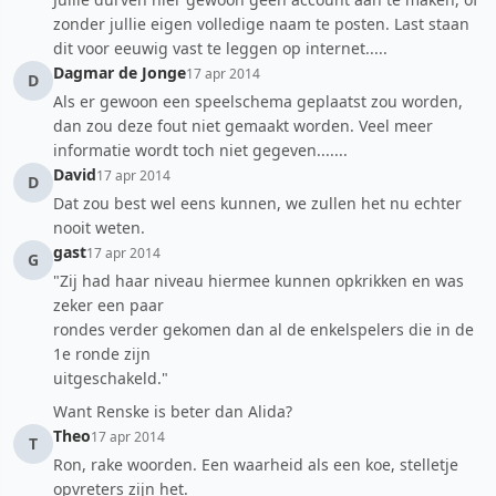
zonder jullie eigen volledige naam te posten. Last staan
dit voor eeuwig vast te leggen op internet.....
Dagmar de Jonge
17 apr 2014
D
Als er gewoon een speelschema geplaatst zou worden,
dan zou deze fout niet gemaakt worden. Veel meer
informatie wordt toch niet gegeven.......
David
17 apr 2014
D
Dat zou best wel eens kunnen, we zullen het nu echter
nooit weten.
gast
17 apr 2014
G
"Zij had haar niveau hiermee kunnen opkrikken en was
zeker een paar
rondes verder gekomen dan al de enkelspelers die in de
1e ronde zijn
uitgeschakeld."
Want Renske is beter dan Alida?
Theo
17 apr 2014
T
Ron, rake woorden. Een waarheid als een koe, stelletje
opvreters zijn het.