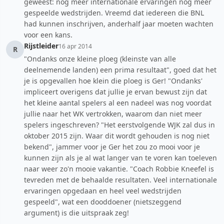
geweest: nog meer internationale ervaringen nog meer
gespeelde wedstrijden. Vreemd dat iedereen die BNL
had kunnen inschrijven, anderhalf jaar moeten wachten
voor een kans.
Rijstleider
16 apr 2014
R
"Ondanks onze kleine ploeg (kleinste van alle
deelnemende landen) een prima resultaat", goed dat het
je is opgevallen hoe klein die ploeg is Ger! "Ondanks'
impliceert overigens dat jullie je ervan bewust zijn dat
het kleine aantal spelers al een nadeel was nog voordat
jullie naar het WK vertrokken, waarom dan niet meer
spelers ingeschreven? "Het eerstvolgende WJK zal dus in
oktober 2015 zijn. Waar dit wordt gehouden is nog niet
bekend", jammer voor je Ger het zou zo mooi voor je
kunnen zijn als je al wat langer van te voren kan toeleven
naar weer zo'n mooie vakantie. "Coach Robbie Kneefel is
tevreden met de behaalde resultaten. Veel internationale
ervaringen opgedaan en heel veel wedstrijden
gespeeld", wat een dooddoener (nietszeggend
argument) is die uitspraak zeg!