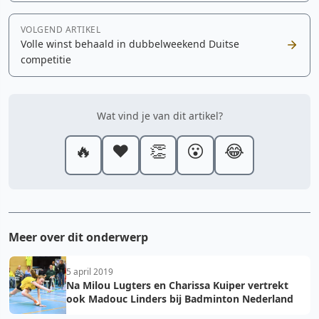
VOLGEND ARTIKEL
Volle winst behaald in dubbelweekend Duitse
competitie
Wat vind je van dit artikel?
🔥
❤️
👏
😮
😂
Meer over dit onderwerp
5 april 2019
Na Milou Lugters en Charissa Kuiper vertrekt
ook Madouc Linders bij Badminton Nederland