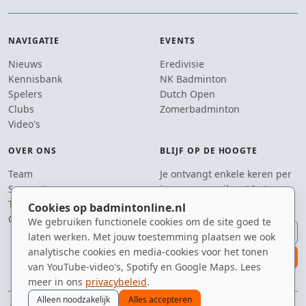
NAVIGATIE
EVENTS
Nieuws
Eredivisie
Kennisbank
NK Badminton
Spelers
Dutch Open
Clubs
Zomerbadminton
Video's
OVER ONS
BLIJF OP DE HOOGTE
Team
Je ontvangt enkele keren per
Supporters
jaar een e-mail met het
Tip de redactie
laatste badmintonnieuws.
Cookies op badmintonline.nl
Contact
We gebruiken functionele cookies om de site goed te
E-mailadres
laten werken. Met jouw toestemming plaatsen we ook
analytische cookies en media-cookies voor het tonen
aanmelden
van YouTube-video's, Spotify en Google Maps. Lees
meer in ons
privacybeleid
.
Alleen noodzakelijk
Alles accepteren