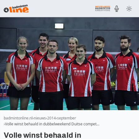
badmintonline.nl
nieuws
2014
september
Volle winst behaald in dubbelweekend Duitse compet…
Volle winst behaald in