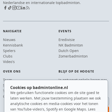
Nederlandse en internationale topbadminton.
NAVIGATIE
EVENTS
Nieuws
Eredivisie
Kennisbank
NK Badminton
Spelers
Dutch Open
Clubs
Zomerbadminton
Video's
OVER ONS
BLIJF OP DE HOOGTE
Team
Je ontvangt enkele keren per
Supporters
jaar een e-mail met het
Cookies op badmintonline.nl
Tip de redactie
laatste badmintonnieuws.
We gebruiken functionele cookies om de site goed te
Contact
laten werken. Met jouw toestemming plaatsen we ook
E-mailadres
analytische cookies en media-cookies voor het tonen
van YouTube-video's, Spotify en Google Maps. Lees
aanmelden