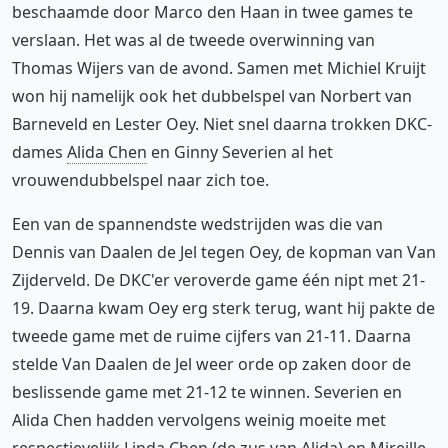
beschaamde door Marco den Haan in twee games te
verslaan. Het was al de tweede overwinning van
Thomas Wijers van de avond. Samen met Michiel Kruijt
won hij namelijk ook het dubbelspel van Norbert van
Barneveld en Lester Oey. Niet snel daarna trokken DKC-
dames
Alida Chen
en Ginny Severien al het
vrouwendubbelspel naar zich toe.
Een van de spannendste wedstrijden was die van
Dennis van Daalen de Jel tegen Oey, de kopman van Van
Zijderveld. De DKC'er veroverde game één nipt met 21-
19. Daarna kwam Oey erg sterk terug, want hij pakte de
tweede game met de ruime cijfers van 21-11. Daarna
stelde Van Daalen de Jel weer orde op zaken door de
beslissende game met 21-12 te winnen. Severien en
Alida Chen hadden vervolgens weinig moeite met
respectievelijk Linda Chen (de zus van Alida) en Mireille