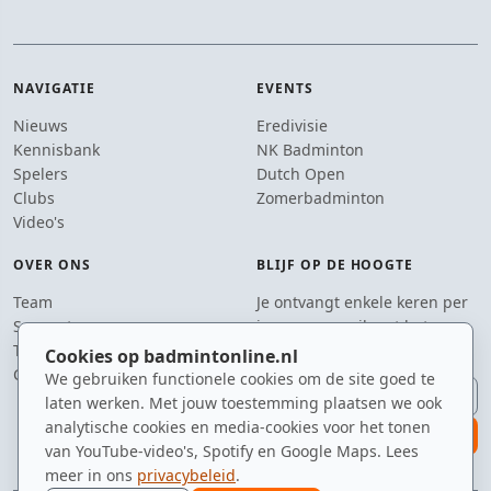
NAVIGATIE
EVENTS
Nieuws
Eredivisie
Kennisbank
NK Badminton
Spelers
Dutch Open
Clubs
Zomerbadminton
Video's
OVER ONS
BLIJF OP DE HOOGTE
Team
Je ontvangt enkele keren per
Supporters
jaar een e-mail met het
Tip de redactie
laatste badmintonnieuws.
Cookies op badmintonline.nl
Contact
We gebruiken functionele cookies om de site goed te
E-mailadres
laten werken. Met jouw toestemming plaatsen we ook
analytische cookies en media-cookies voor het tonen
aanmelden
van YouTube-video's, Spotify en Google Maps. Lees
meer in ons
privacybeleid
.