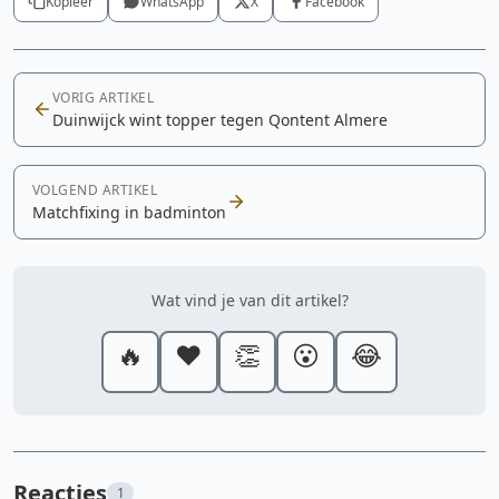
Kopieer
WhatsApp
X
Facebook
VORIG ARTIKEL
Duinwijck wint topper tegen Qontent Almere
VOLGEND ARTIKEL
Matchfixing in badminton
Wat vind je van dit artikel?
🔥
❤️
👏
😮
😂
Reacties
1