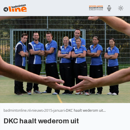
badmintonline.nl
nieuws
2015
januari
DKC haalt wederom uit…
DKC haalt wederom uit