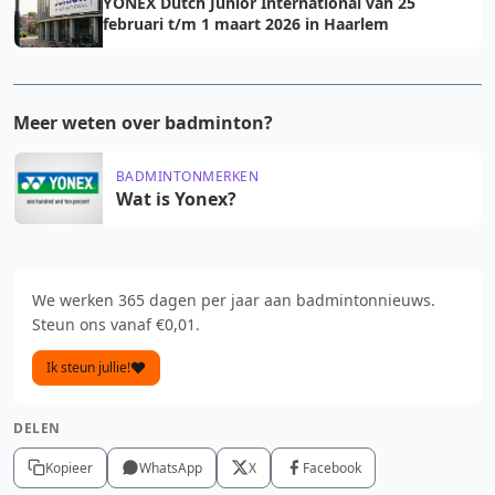
YONEX Dutch Junior International van 25
februari t/m 1 maart 2026 in Haarlem
Meer weten over badminton?
BADMINTONMERKEN
Wat is Yonex?
We werken 365 dagen per jaar aan badmintonnieuws.
Steun ons vanaf €0,01.
Ik steun jullie!
DELEN
Kopieer
WhatsApp
X
Facebook