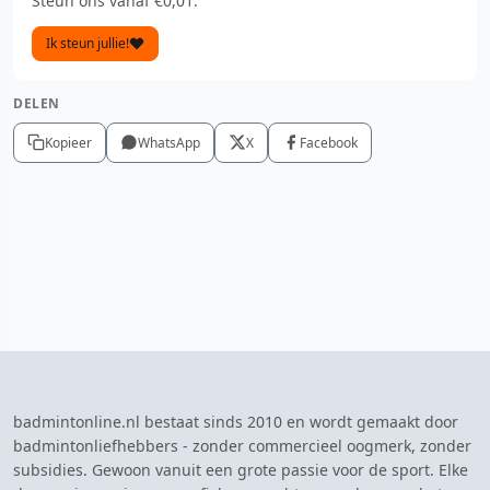
Steun ons vanaf €0,01.
Ik steun jullie!
DELEN
Kopieer
WhatsApp
X
Facebook
badmintonline.nl bestaat sinds 2010 en wordt gemaakt door
badmintonliefhebbers - zonder commercieel oogmerk, zonder
subsidies. Gewoon vanuit een grote passie voor de sport. Elke