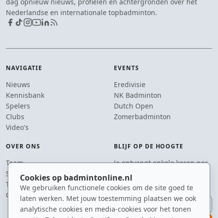
dag opnieuw nieuws, profielen en achtergronden over het
Nederlandse en internationale topbadminton.
NAVIGATIE
EVENTS
Nieuws
Eredivisie
Kennisbank
NK Badminton
Spelers
Dutch Open
Clubs
Zomerbadminton
Video's
OVER ONS
BLIJF OP DE HOOGTE
Team
Je ontvangt enkele keren per
Supporters
jaar een e-mail met het
Cookies op badmintonline.nl
Tip de redactie
laatste badmintonnieuws.
We gebruiken functionele cookies om de site goed te
Contact
laten werken. Met jouw toestemming plaatsen we ook
E-mailadres
analytische cookies en media-cookies voor het tonen