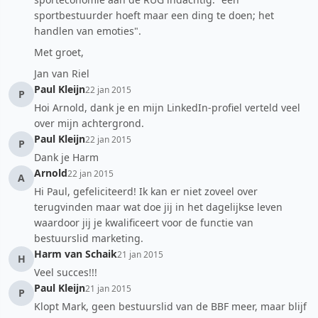
sportbestuurder hoeft maar een ding te doen; het
handlen van emoties".
Met groet,
Jan van Riel
Paul Kleijn
22 jan 2015
P
Hoi Arnold, dank je en mijn LinkedIn-profiel verteld veel
over mijn achtergrond.
Paul Kleijn
22 jan 2015
P
Dank je Harm
Arnold
22 jan 2015
A
Hi Paul, gefeliciteerd! Ik kan er niet zoveel over
terugvinden maar wat doe jij in het dagelijkse leven
waardoor jij je kwalificeert voor de functie van
bestuurslid marketing.
Harm van Schaik
21 jan 2015
H
Veel succes!!!
Paul Kleijn
21 jan 2015
P
Klopt Mark, geen bestuurslid van de BBF meer, maar blijf