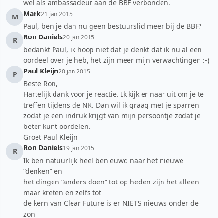
wel als ambassadeur aan de BBF verbonden.
Mark
21 jan 2015
M
Paul, ben je dan nu geen bestuurslid meer bij de BBF?
Ron Daniels
20 jan 2015
R
bedankt Paul, ik hoop niet dat je denkt dat ik nu al een
oordeel over je heb, het zijn meer mijn verwachtingen :-)
Paul Kleijn
20 jan 2015
P
Beste Ron,
Hartelijk dank voor je reactie. Ik kijk er naar uit om je te
treffen tijdens de NK. Dan wil ik graag met je sparren
zodat je een indruk krijgt van mijn persoontje zodat je
beter kunt oordelen.
Groet Paul Kleijn
Ron Daniels
19 jan 2015
R
Ik ben natuurlijk heel benieuwd naar het nieuwe
“denken” en
het dingen “anders doen” tot op heden zijn het alleen
maar kreten en zelfs tot
de kern van Clear Future is er NIETS nieuws onder de
zon.