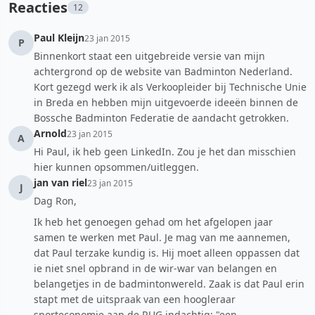
Reacties
12
Paul Kleijn
23 jan 2015
P
Binnenkort staat een uitgebreide versie van mijn
achtergrond op de website van Badminton Nederland.
Kort gezegd werk ik als Verkoopleider bij Technische Unie
in Breda en hebben mijn uitgevoerde ideeën binnen de
Bossche Badminton Federatie de aandacht getrokken.
Arnold
23 jan 2015
A
Hi Paul, ik heb geen LinkedIn. Zou je het dan misschien
hier kunnen opsommen/uitleggen.
jan van riel
23 jan 2015
J
Dag Ron,
Ik heb het genoegen gehad om het afgelopen jaar
samen te werken met Paul. Je mag van me aannemen,
dat Paul terzake kundig is. Hij moet alleen oppassen dat
ie niet snel opbrand in de wir-war van belangen en
belangetjes in de badmintonwereld. Zaak is dat Paul erin
stapt met de uitspraak van een hoogleraar
sporteconomie aan de RUG indachtig: "een