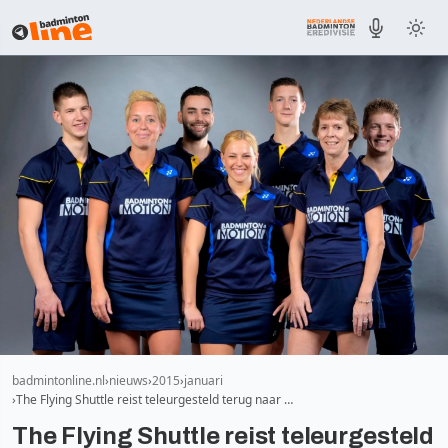
badmintonline.nl
nieuws
2015
januari
The Flying Shuttle reist teleurgesteld terug naar …
The Flying Shuttle reist teleurgesteld