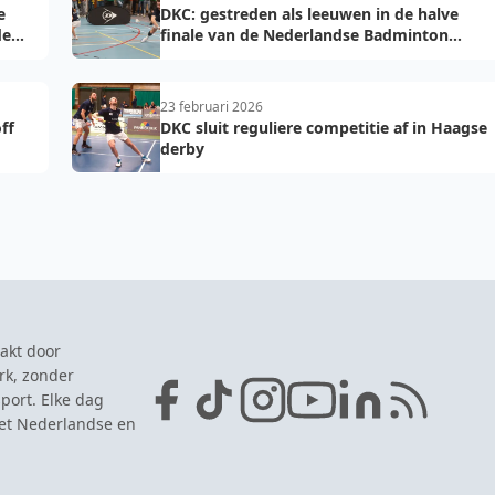
e
DKC: gestreden als leeuwen in de halve
de
finale van de Nederlandse Badminton
Eredivisie
23 februari 2026
ff
DKC sluit reguliere competitie af in Haagse
derby
akt door
rk, zonder
port. Elke dag
het Nederlandse en