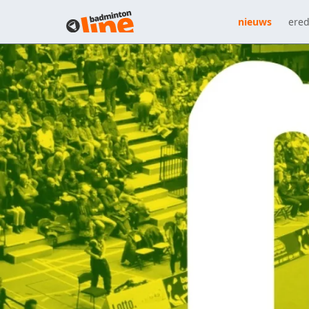
nieuws
ered