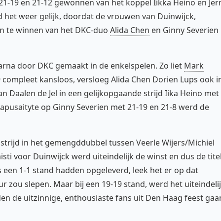
1-19 en 21-12 gewonnen van het koppel Iikka Heino en Jer
d het weer gelijk, doordat de vrouwen van Duinwijck,
ten te winnen van het DKC-duo
Alida Chen
en Ginny Severien
aarna door DKC gemaakt in de enkelspelen. Zo liet
Mark
9 compleet kansloos, versloeg Alida Chen Dorien Lups ook i
n Daalen de Jel in een gelijkopgaande strijd Iika Heino met
Stapusaityte op Ginny Severien met 21-19 en 21-8 werd de
trijd in het gemengddubbel tussen Veerle Wijers/Michiel
i voor Duinwijck werd uiteindelijk de winst en dus de tite
een 1-1 stand hadden opgeleverd, leek het er op dat
ur zou slepen. Maar bij een 19-19 stand, werd het uiteindeli
en de uitzinnige, enthousiaste fans uit Den Haag feest gaa