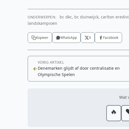
bc dkc, bc duinwijck, carlton erediv
ONDERWERPEN:
landskampioen
Kopieer
WhatsApp
X
Facebook
VORIG ARTIKEL
Denemarken glijdt af door centralisatie en
Olympische Spelen
Wat v
🔥
❤