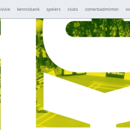
ivisie
kennisbank
spelers
clubs
zomerbadminton
vi