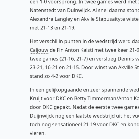
een 1-0 voorsprong. In twee games werd met 2
Natenstedt van Duinwijck. Al snel daarna ston
Alexandra Langley en Akvile Stapusaityte wis
met 21-13 en 21-19.
Het verschil in punten in de wedstrijd werd d
Caljouw
de Fin Anton Kaisti met twee keer 21-
twee games (21-16, 21-7) en versloeg Dennis va
23-21, 16-21 en 21-15. Door winst van Akville 
stand zo 4-2 voor DKC.
In een gelijkopgaande en zeer spannende weds
Kruijt voor DKC en Betty Timmerman/Anton Kaist
door DKC gepakt. Nadat de eerste twee games 
Duijnwijck nog een laatste wedstrijd uit het vu
toch nog sensationeel 21-19 voor DKC en kond
vieren.