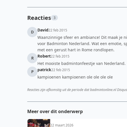
Reacties
3
David
22 feb 2015
D
Waanzinnige sfeer en ambiance! Dit maak je ni
voor Badminton Nederland. Wat een emotie, spo
met een gerust hart in Rome rondlopen.
Robert
22 feb 2015
R
Het mooiste badmintonfeestje van Nederland.
patrick
22 feb 2015
P
kampioenen kampioenen ole ole ole ole
Reacties zijn afkomstig uit de periode dat badmintonline.nl Disqus
Meer over dit onderwerp
22 maart 2026