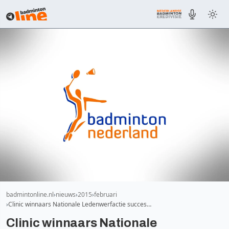
badmintonline.nl
nieuws
2015
februari
Clinic winnaars Nationale Ledenwerfactie succes…
Clinic winnaars Nationale