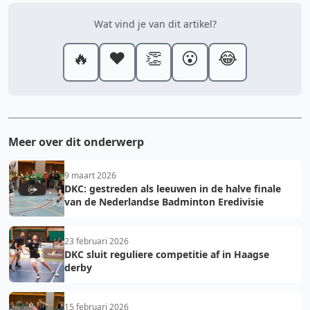
Wat vind je van dit artikel?
🔥
❤️
👏
😮
😂
Meer over dit onderwerp
9 maart 2026
DKC: gestreden als leeuwen in de halve finale
van de Nederlandse Badminton Eredivisie
23 februari 2026
DKC sluit reguliere competitie af in Haagse
derby
15 februari 2026