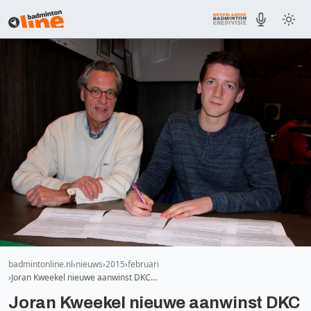
badmintonline.nl
nieuws
2015
februari
Joran Kweekel nieuwe aanwinst DKC…
Joran Kweekel nieuwe aanwinst DKC