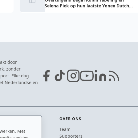
Selena Piek op hun laatste Yonex Dutch
Open
akt door
rk, zonder
port. Elke dag
het Nederlandse en
OVER ONS
Team
 werken. Met
ton
Supporters
media-cookies