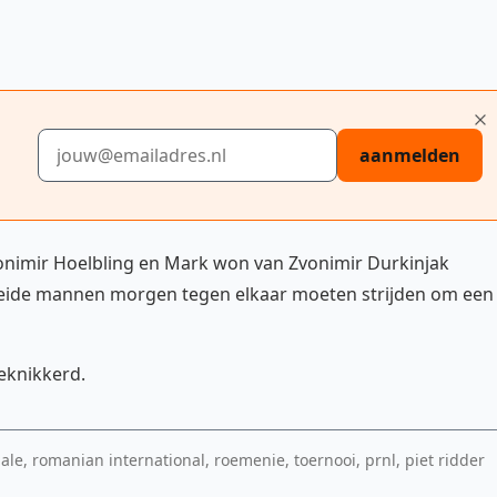
E-mailadres
aanmelden
onimir Hoelbling en Mark won van Zvonimir Durkinjak
 beide mannen morgen tegen elkaar moeten strijden om een
geknikkerd.
nale, romanian international, roemenie, toernooi, prnl, piet ridder