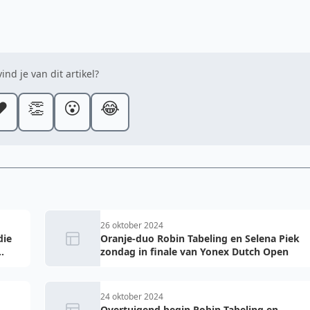
ind je van dit artikel?
️
👏
😮
😂
26 oktober 2024
die
Oranje-duo Robin Tabeling en Selena Piek
.
zondag in finale van Yonex Dutch Open
24 oktober 2024
Overtuigend begin Robin Tabeling en