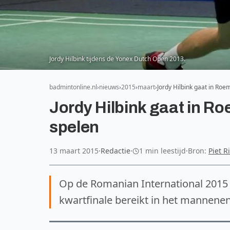
Jordy Hilbink tijdens de Yonex Dutch Open 2013.
badmintonline.nl
nieuws
2015
maart
Jordy Hilbink gaat in Ro
Jordy Hilbink gaat in R
spelen
13 maart 2015
·
Redactie
·
1 min leestijd
·
Bron:
Piet R
Op de Romanian International 2015 
kwartfinale bereikt in het mannenen