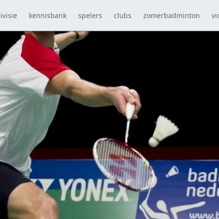
ivisie
kennisbank
spelers
clubs
zomerbadminton
vi