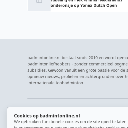
onderonsje op Yonex Dutch Open
badmintonline.nl bestaat sinds 2010 en wordt gema
badmintonliefhebbers - zonder commercieel oogme
subsidies. Gewoon vanuit een grote passie voor de s
opnieuw nieuws, profielen en achtergronden over 
internationale topbadminton.
NAVIGATIE
EVENTS
Cookies op badmintonline.nl
Nieuws
Eredivisie
We gebruiken functionele cookies om de site goed te laten
Kennisbank
NK Badmin
jouw toestemming plaatsen we ook analytische cookies en 