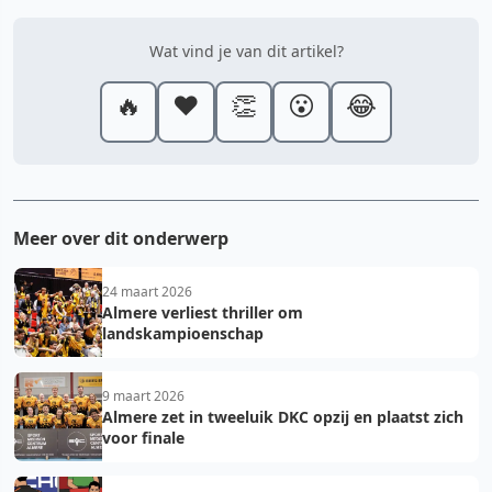
Wat vind je van dit artikel?
🔥
❤️
👏
😮
😂
Meer over dit onderwerp
24 maart 2026
Almere verliest thriller om
landskampioenschap
9 maart 2026
Almere zet in tweeluik DKC opzij en plaatst zich
voor finale