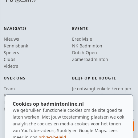
NAVIGATIE
EVENTS
Nieuws
Eredivisie
Kennisbank
NK Badminton
Spelers
Dutch Open
Clubs
Zomerbadminton
Video's
OVER ONS
BLIJF OP DE HOOGTE
Team
Je ontvangt enkele keren per
Supporters
jaar een e-mail met het
Tip de redactie
laatste badmintonnieuws.
Cookies op badmintonline.nl
Contact
We gebruiken functionele cookies om de site goed te
E-mailadres
laten werken. Met jouw toestemming plaatsen we ook
analytische cookies en media-cookies voor het tonen
aanmelden
van YouTube-video's, Spotify en Google Maps. Lees
meer in ons
privacybeleid
.