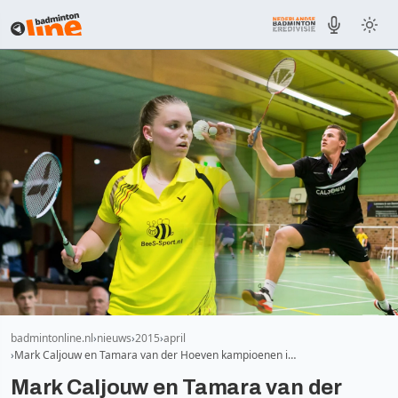
badmintonline.nl
nieuws
2015
april
Mark Caljouw en Tamara van der Hoeven kampioenen i…
Mark Caljouw en Tamara van der