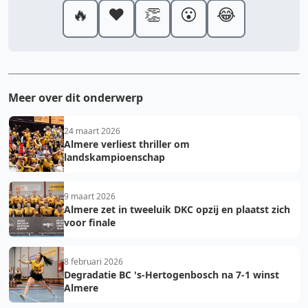
🔥
❤️
👏
😮
😂
Meer over dit onderwerp
24 maart 2026
Almere verliest thriller om
landskampioenschap
9 maart 2026
Almere zet in tweeluik DKC opzij en plaatst zich
voor finale
8 februari 2026
Degradatie BC 's-Hertogenbosch na 7-1 winst
Almere