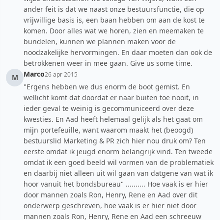
ander feit is dat we naast onze bestuursfunctie, die op
vrijwillige basis is, een baan hebben om aan de kost te
komen. Door alles wat we horen, zien en meemaken te
bundelen, kunnen we plannen maken voor de
noodzakelijke hervormingen. En daar moeten dan ook de
betrokkenen weer in mee gaan. Give us some time.
Marco
26 apr 2015
M
"Ergens hebben we dus enorm de boot gemist. En
wellicht komt dat doordat er naar buiten toe nooit, in
ieder geval te weinig is gecommuniceerd over deze
kwesties. En Aad heeft helemaal gelijk als het gaat om
mijn portefeuille, want waarom maakt het (beoogd)
bestuurslid Marketing & PR zich hier nou druk om? Ten
eerste omdat ik jeugd enorm belangrijk vind. Ten tweede
omdat ik een goed beeld wil vormen van de problematiek
en daarbij niet alleen uit wil gaan van datgene van wat ik
hoor vanuit het bondsbureau" .......... Hoe vaak is er hier
door mannen zoals Ron, Henry, Rene en Aad over dit
onderwerp geschreven, hoe vaak is er hier niet door
mannen zoals Ron, Henry, Rene en Aad een schreeuw