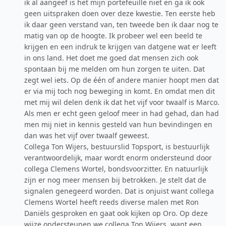
ik al aangeef is het mijn portefeuille niet en ga ik ook
geen uitspraken doen over deze kwestie. Ten eerste heb
ik daar geen verstand van, ten tweede ben ik daar nog te
matig van op de hoogte. Ik probeer wel een beeld te
krijgen en een indruk te krijgen van datgene wat er leeft
in ons land. Het doet me goed dat mensen zich ook
spontaan bij me melden om hun zorgen te uiten. Dat
zegt wel iets. Op de één of andere manier hoopt men dat
er via mij toch nog beweging in komt. En omdat men dit
met mij wil delen denk ik dat het vijf voor twaalf is Marco.
Als men er echt geen geloof meer in had gehad, dan had
men mij niet in kennis gesteld van hun bevindingen en
dan was het vijf over twaalf geweest.
Collega Ton Wijers, bestuurslid Topsport, is bestuurlijk
verantwoordelijk, maar wordt enorm ondersteund door
collega Clemens Wortel, bondsvoorzitter. En natuurlijk
zijn er nog meer mensen bij betrokken. Je stelt dat de
signalen genegeerd worden. Dat is onjuist want collega
Clemens Wortel heeft reeds diverse malen met Ron
Daniëls gesproken en gaat ook kijken op Oro. Op deze
wijze ondersteunen we collega Ton Wijers, want een