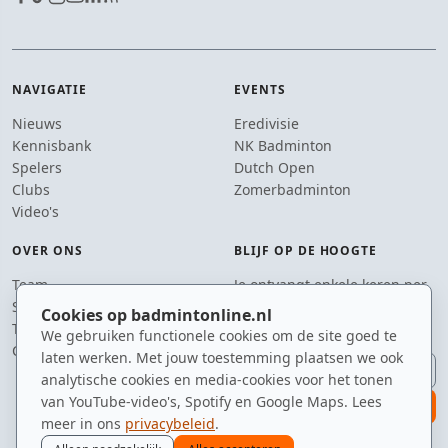
NAVIGATIE
EVENTS
Nieuws
Eredivisie
Kennisbank
NK Badminton
Spelers
Dutch Open
Clubs
Zomerbadminton
Video's
OVER ONS
BLIJF OP DE HOOGTE
Team
Je ontvangt enkele keren per
Supporters
jaar een e-mail met het
Cookies op badmintonline.nl
Tip de redactie
laatste badmintonnieuws.
We gebruiken functionele cookies om de site goed te
Contact
laten werken. Met jouw toestemming plaatsen we ook
E-mailadres
analytische cookies en media-cookies voor het tonen
van YouTube-video's, Spotify en Google Maps. Lees
aanmelden
meer in ons
privacybeleid
.