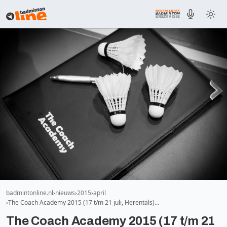
badmintonline.nl
nieuws
2015
april
The Coach Academy 2015 (17 t/m 21 juli, Herentals)…
The Coach Academy 2015 (17 t/m 21