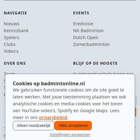
NAVIGATIE
EVENTS
Nieuws
Eredivisie
Kennisbank
NK Badminton
Spelers
Dutch Open
Clubs
Zomerbadminton
Video's
OVER ONS
BLIJF OP DE HOOGTE
Team
Je ontvangt enkele keren per
Supporters
jaar een e-mail met het
Cookies op badmintonline.nl
Tip de redactie
laatste badmintonnieuws.
We gebruiken functionele cookies om de site goed te
Contact
laten werken. Met jouw toestemming plaatsen we ook
E-mailadres
analytische cookies en media-cookies voor het tonen
van YouTube-video's, Spotify en Google Maps. Lees
aanmelden
meer in ons
privacybeleid
.
Alleen noodzakelijk
Alles accepteren
Instellingen aanpassen
© 2010–2026 badmintonline.nl · 100% veren, 0% plastic
nieuws
spelers
ranglijst
zomer
menu