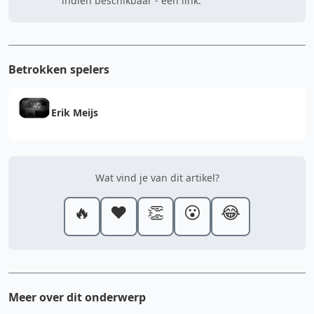
indien beschikbaar - een link.
Betrokken spelers
Erik Meijs
Wat vind je van dit artikel?
🔥
❤️
👏
😮
😂
Meer over dit onderwerp