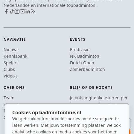
Nederlandse en internationale topbadminton.
NAVIGATIE
EVENTS
Nieuws
Eredivisie
Kennisbank
NK Badminton
Spelers
Dutch Open
Clubs
Zomerbadminton
Video's
OVER ONS
BLIJF OP DE HOOGTE
Team
Je ontvangt enkele keren per
Supporters
jaar een e-mail met het
Tip de redactie
laatste badmintonnieuws.
Cookies op badmintonline.nl
Contact
We gebruiken functionele cookies om de site goed te
E-mailadres
laten werken. Met jouw toestemming plaatsen we ook
analytische cookies en media-cookies voor het tonen