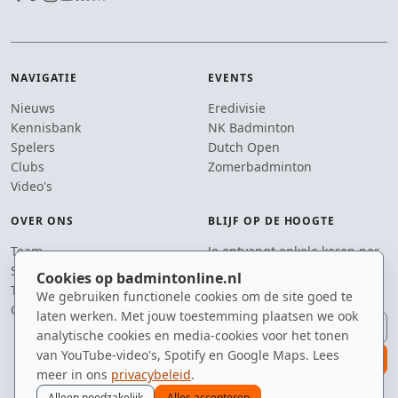
NAVIGATIE
EVENTS
Nieuws
Eredivisie
Kennisbank
NK Badminton
Spelers
Dutch Open
Clubs
Zomerbadminton
Video's
OVER ONS
BLIJF OP DE HOOGTE
Team
Je ontvangt enkele keren per
Supporters
jaar een e-mail met het
Cookies op badmintonline.nl
Tip de redactie
laatste badmintonnieuws.
We gebruiken functionele cookies om de site goed te
Contact
laten werken. Met jouw toestemming plaatsen we ook
E-mailadres
analytische cookies en media-cookies voor het tonen
van YouTube-video's, Spotify en Google Maps. Lees
aanmelden
meer in ons
privacybeleid
.
Alleen noodzakelijk
Alles accepteren