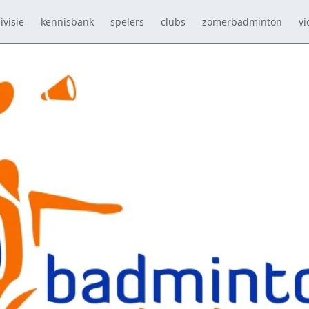
ivisie
kennisbank
spelers
clubs
zomerbadminton
vi