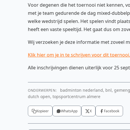
Voor degenen die het toernooi niet kennen, volg
met je team gedurende de dag mixed-dubbelpart
welke wedstrijd spelen. Het spelen vindt plaa
heeft een vaste speeltijd. Het gaat dus om zov
Wij verzoeken je deze informatie met zoveel m
Klik hier om je in te schrijven voor dit toernooi
Alle inschrijvingen dienen uiterlijk voor 25 se
badminton nederland, bnl, gemengdd
ONDERWERPEN:
dutch open, topsportcentrum almere
Kopieer
WhatsApp
X
Facebook