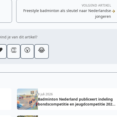
VOLGEND ARTIKEL
Freestyle badminton als sleutel naar Nederlandse
jongeren
ind je van dit artikel?
️
👏
😮
😂
8 juli 2026
Badminton Nederland publiceert indeling
bondscompetitie en jeugdcompetitie 2026-
2027: voorkom fouten bij teamopgave