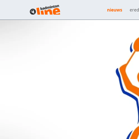
nieuws
ered